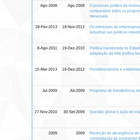
Ago-2008
Ago-2008
O processo político da revol
comparativo sobre os progra
Venezuela
28-Fev-2013
18-Nov-2012
Os interesses do empresariado
industrial nas políticas indus
8-Ago-2011
19-Dez-2010
Política mandonista no Estado
adaptação da elite política b
15-Mar-2013
19-Dez-2012
Presidencialismo e estabilid
Jul-2009
Jul-2009
Programa de transferência de 
27-Nov-2010
30-Set-2009
Questão global e ação do est
2009
2009
Restrição de abrangência de 
consolidação de programas d