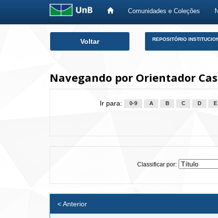
Comunidades e Coleções
Skip
REPOSITÓRIO INSTITUCIO
Voltar
navigation
Navegando por Orientador Cast
Ir para:
0-9
A
B
C
D
E
Classificar por:
< Anterior