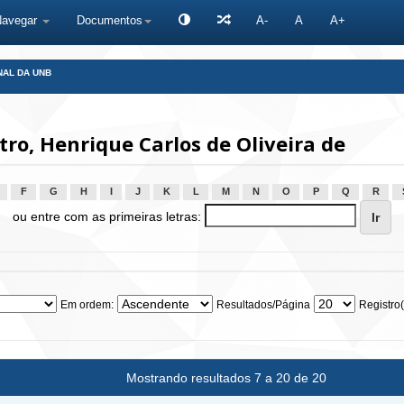
Navegar
Documentos
A-
A
A+
NAL DA UNB
ro, Henrique Carlos de Oliveira de
F
G
H
I
J
K
L
M
N
O
P
Q
R
ou entre com as primeiras letras:
Em ordem:
Resultados/Página
Registro(
Mostrando resultados 7 a 20 de 20