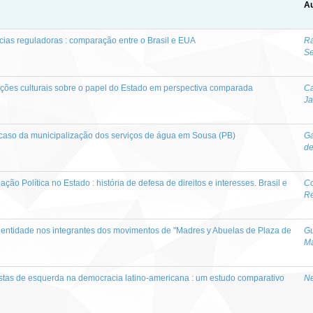
Au
ncias reguladoras : comparação entre o Brasil e EUA
Ra
S
ações culturais sobre o papel do Estado em perspectiva comparada
Ca
J
 o caso da municipalização dos serviços de água em Sousa (PB)
Ga
de
pação Política no Estado : história de defesa de direitos e interesses. Brasil e
Co
R
entidade nos integrantes dos movimentos de "Madres y Abuelas de Plaza de
Gu
Ma
stas de esquerda na democracia latino-americana : um estudo comparativo
Ne