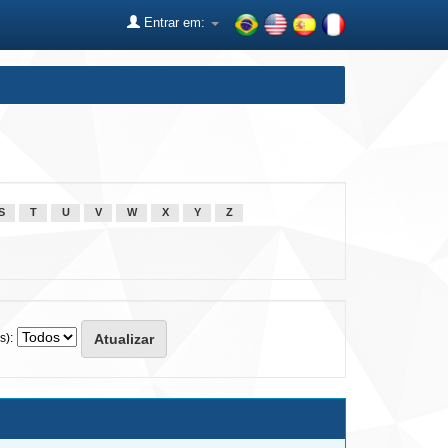
Entrar em:
S
T
U
V
W
X
Y
Z
s):