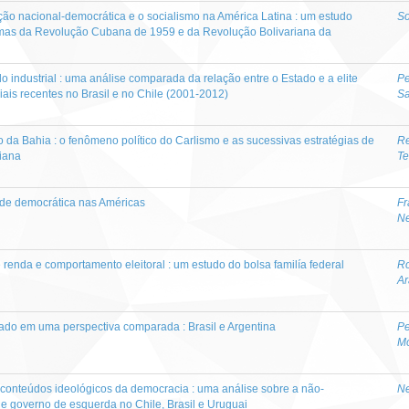
ução nacional-democrática e o socialismo na América Latina : um estudo
So
mas da Revolução Cubana de 1959 e da Revolução Bolivariana da
 industrial : uma análise comparada da relação entre o Estado e a elite
Pe
triais recentes no Brasil e no Chile (2001-2012)
S
 da Bahia : o fenômeno político do Carlismo e as sucessivas estratégias de
Re
aiana
Te
ade democrática nas Américas
Fr
Ne
renda e comportamento eleitoral : um estudo do bolsa familía federal
Ro
Ar
ado em uma perspectiva comparada : Brasil e Argentina
Pe
M
conteúdos ideológicos da democracia : uma análise sobre a não-
Ne
e governo de esquerda no Chile, Brasil e Uruguai