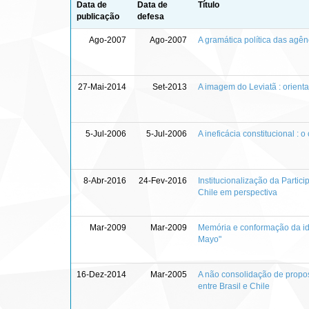
Data de
Data de
Título
publicação
defesa
Ago-2007
Ago-2007
A gramática política das agê
27-Mai-2014
Set-2013
A imagem do Leviatã : orient
5-Jul-2006
5-Jul-2006
A ineficácia constitucional :
8-Abr-2016
24-Fev-2016
Institucionalização da Partici
Chile em perspectiva
Mar-2009
Mar-2009
Memória e conformação da id
Mayo"
16-Dez-2014
Mar-2005
A não consolidação de propo
entre Brasil e Chile