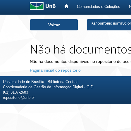
Comunidades e Coleções
Skip
REPOSITÓRIO INSTITUCIO
Voltar
navigation
Não há documento
Não há documentos disponíveis no repositório de acor
Página inicial do repositório
Universidade de Brasília - Biblioteca Central
Coordenadoria de Gestão da Informação Digital - GID
(61) 3107-2683
repositorio@unb.br