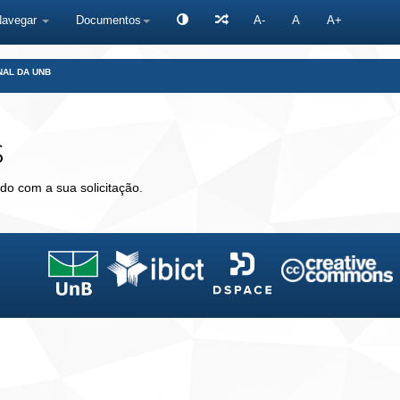
Navegar
Documentos
A-
A
A+
NAL DA UNB
s
do com a sua solicitação.