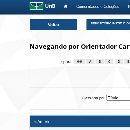
Comunidades e Coleções
Skip
REPOSITÓRIO INSTITUCIO
Voltar
navigation
Navegando por Orientador Car
Ir para:
0-9
A
B
C
D
E
Classificar por:
< Anterior