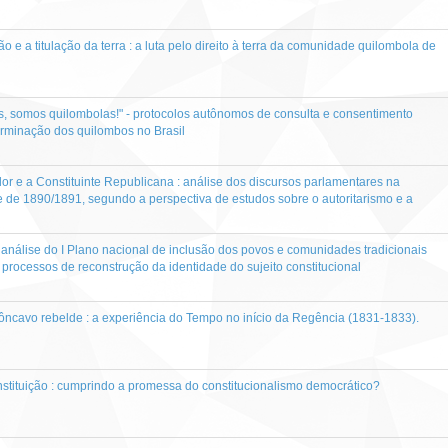
ão e a titulação da terra : a luta pelo direito à terra da comunidade quilombola de
is, somos quilombolas!" - protocolos autônomos de consulta e consentimento
eterminação dos quilombos no Brasil
r e a Constituinte Republicana : análise dos discursos parlamentares na
e de 1890/1891, segundo a perspectiva de estudos sobre o autoritarismo e a
álise do I Plano nacional de inclusão dos povos e comunidades tradicionais
s processos de reconstrução da identidade do sujeito constitucional
ôncavo rebelde : a experiência do Tempo no início da Regência (1831-1833).
tituição : cumprindo a promessa do constitucionalismo democrático?