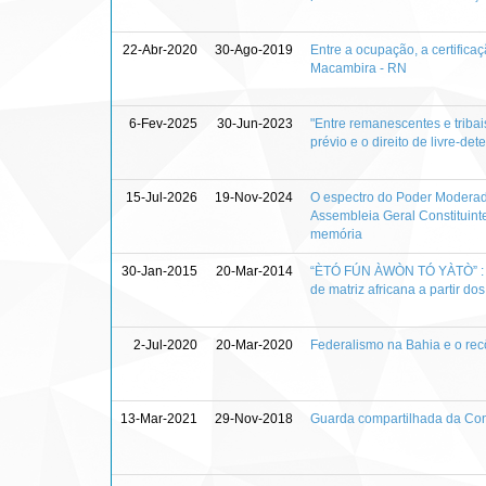
22-Abr-2020
30-Ago-2019
Entre a ocupação, a certificaç
Macambira - RN
6-Fev-2025
30-Jun-2023
"Entre remanescentes e triba
prévio e o direito de livre-d
15-Jul-2026
19-Nov-2024
O espectro do Poder Moderado
Assembleia Geral Constituint
memória
30-Jan-2015
20-Mar-2014
“ÈTÓ FÚN ÀWÒN TÓ YÀTÒ” : an
de matriz africana a partir do
2-Jul-2020
20-Mar-2020
Federalismo na Bahia e o rec
13-Mar-2021
29-Nov-2018
Guarda compartilhada da Cons