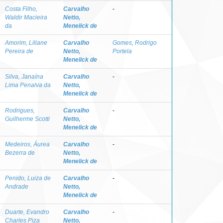
Costa Filho,
Carvalho
-
Waldir Macieira
Netto,
da
Menelick de
Amorim, Liliane
Carvalho
Gomes, Rodrigo
Pereira de
Netto,
Portela
Menelick de
Silva, Janaína
Carvalho
-
Lima Penalva da
Netto,
Menelick de
Rodrigues,
Carvalho
-
Guilherme Scotti
Netto,
Menelick de
Medeiros, Áurea
Carvalho
-
Bezerra de
Netto,
Menelick de
Penido, Luiza de
Carvalho
-
Andrade
Netto,
Menelick de
Duarte, Evandro
Carvalho
-
Charles Piza
Netto,