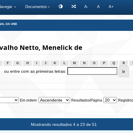
Navegar
Documentos
A-
A
A+
NAL DA UNB
valho Netto, Menelick de
F
G
H
I
J
K
L
M
N
O
P
Q
R
ou entre com as primeiras letras:
Em ordem:
Resultados/Página
Registro(
Mostrando resultados 4 a 23 de 51