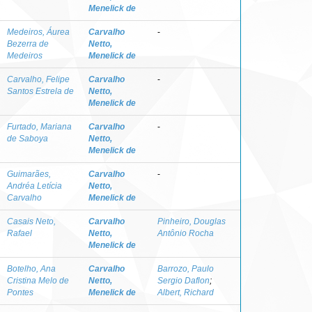
Menelick de
Medeiros, Áurea
Carvalho
-
Bezerra de
Netto,
Medeiros
Menelick de
Carvalho, Felipe
Carvalho
-
Santos Estrela de
Netto,
Menelick de
Furtado, Mariana
Carvalho
-
de Saboya
Netto,
Menelick de
Guimarães,
Carvalho
-
Andréa Letícia
Netto,
Carvalho
Menelick de
Casais Neto,
Carvalho
Pinheiro, Douglas
Rafael
Netto,
Antônio Rocha
Menelick de
Botelho, Ana
Carvalho
Barrozo, Paulo
Cristina Melo de
Netto,
Sergio Daflon
;
Pontes
Menelick de
Albert, Richard