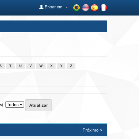
Entrar em:
S
T
U
V
W
X
Y
Z
s):
Próximo >