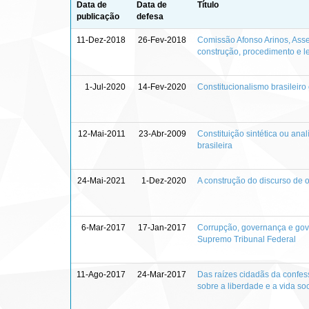
Data de
Data de
Título
publicação
defesa
11-Dez-2018
26-Fev-2018
Comissão Afonso Arinos, Asse
construção, procedimento e l
1-Jul-2020
14-Fev-2020
Constitucionalismo brasileiro
12-Mai-2011
23-Abr-2009
Constituição sintética ou analí
brasileira
24-Mai-2021
1-Dez-2020
A construção do discurso de o
6-Mar-2017
17-Jan-2017
Corrupção, governança e gov
Supremo Tribunal Federal
11-Ago-2017
24-Mar-2017
Das raízes cidadãs da confess
sobre a liberdade e a vida soc