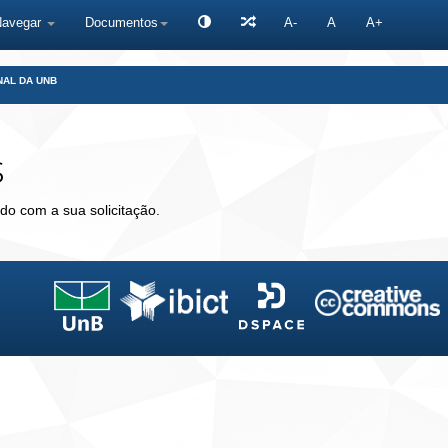
Navegar
Documentos
A-
A
A+
NAL DA UNB
s
do com a sua solicitação.