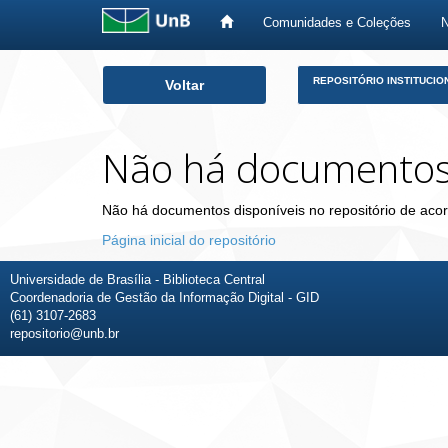
Comunidades e Coleções
Skip
REPOSITÓRIO INSTITUCIO
Voltar
navigation
Não há documento
Não há documentos disponíveis no repositório de acor
Página inicial do repositório
Universidade de Brasília - Biblioteca Central
Coordenadoria de Gestão da Informação Digital - GID
(61) 3107-2683
repositorio@unb.br