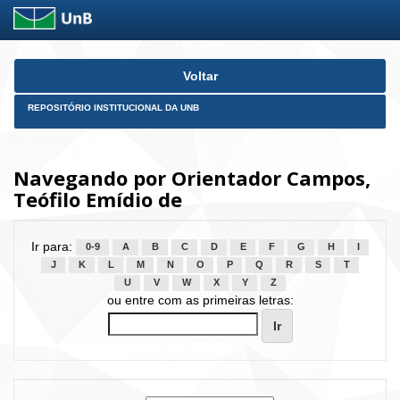
Skip
Voltar
navigation
REPOSITÓRIO INSTITUCIONAL DA UNB
Navegando por Orientador Campos,
Teófilo Emídio de
Ir para:
0-9
A
B
C
D
E
F
G
H
I
J
K
L
M
N
O
P
Q
R
S
T
U
V
W
X
Y
Z
ou entre com as primeiras letras: