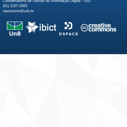
Coordenadoria de Gestão da Informação Digital - GID
(61) 3107-2683
repositorio@unb.br
Fale conosco
Sobre