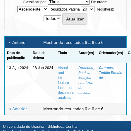
Classificar por:
Em ordem:
Resultados/Página
Registro(s):
< Anterior
Mostrando resultados 6 a 6 de 6
Data de
Data de
Título
Autor(es)
Orientador(es)
C
publicação
defesa
13-Ago-2024
18-Jan-2024
Visual
Drumond,
Campos,
-
and
Patrícia
Teófilo Emídio
textual
Medyna
de
feature
Lauritzen
fusion for
de
document
Lucena
analysis
< Anterior
Mostrando resultados 6 a 6 de 6
Universidade de Brasília - Biblioteca Central