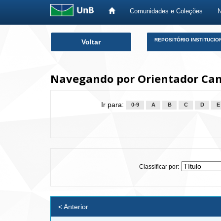
Comunidades e Coleções
Skip
REPOSITÓRIO INSTITUCIO
Voltar
navigation
Navegando por Orientador Camp
Ir para:
0-9
A
B
C
D
E
Classificar por:
< Anterior