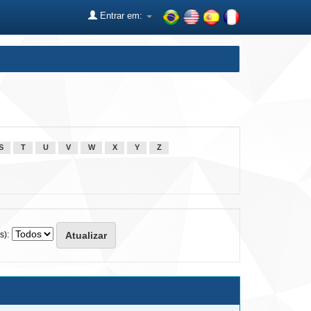
Entrar em:
S
T
U
V
W
X
Y
Z
s):