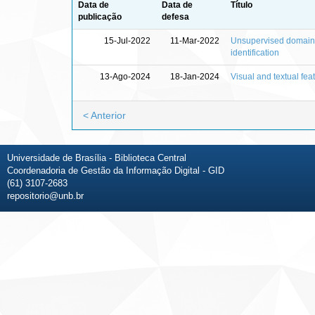
Data de
Data de
Título
publicação
defesa
15-Jul-2022
11-Mar-2022
Unsupervised domain a
identification
13-Ago-2024
18-Jan-2024
Visual and textual fea
< Anterior
Universidade de Brasília - Biblioteca Central
Coordenadoria de Gestão da Informação Digital - GID
(61) 3107-2683
repositorio@unb.br