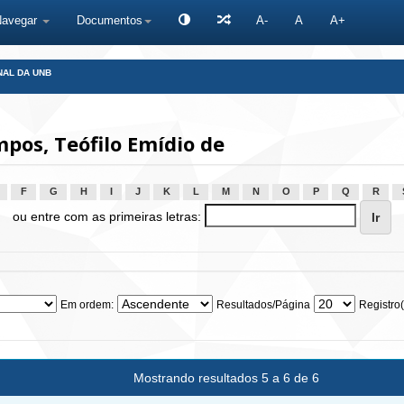
Navegar
Documentos
A-
A
A+
NAL DA UNB
os, Teófilo Emídio de
F
G
H
I
J
K
L
M
N
O
P
Q
R
ou entre com as primeiras letras:
Em ordem:
Resultados/Página
Registro(
Mostrando resultados 5 a 6 de 6