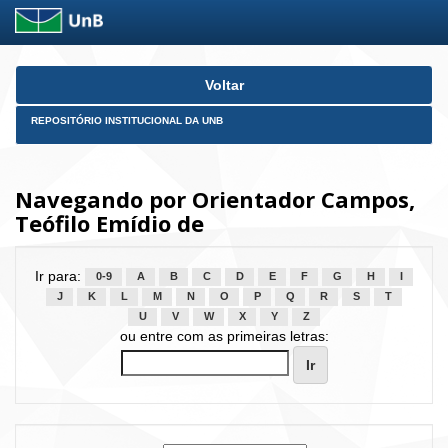
Skip
Voltar
navigation
REPOSITÓRIO INSTITUCIONAL DA UNB
Navegando por Orientador Campos,
Teófilo Emídio de
Ir para:
0-9
A
B
C
D
E
F
G
H
I
J
K
L
M
N
O
P
Q
R
S
T
U
V
W
X
Y
Z
ou entre com as primeiras letras: