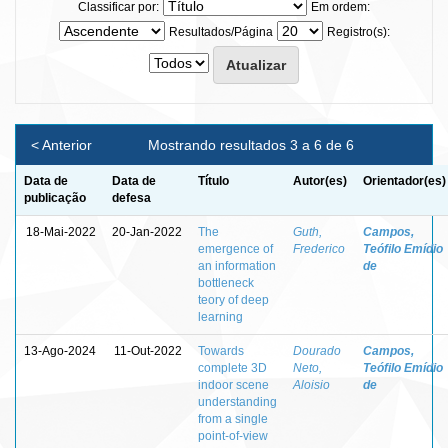
Classificar por:
Em ordem:
Resultados/Página
Registro(s):
< Anterior
Mostrando resultados 3 a 6 de 6
Data de
Data de
Título
Autor(es)
Orientador(es)
publicação
defesa
18-Mai-2022
20-Jan-2022
The
Guth,
Campos,
emergence of
Frederico
Teófilo Emídio
an information
de
bottleneck
teory of deep
learning
13-Ago-2024
11-Out-2022
Towards
Dourado
Campos,
complete 3D
Neto,
Teófilo Emídio
indoor scene
Aloisio
de
understanding
from a single
point-of-view