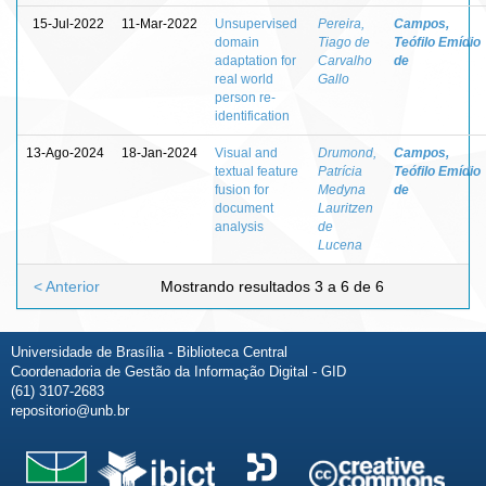
15-Jul-2022
11-Mar-2022
Unsupervised
Pereira,
Campos,
domain
Tiago de
Teófilo Emídio
adaptation for
Carvalho
de
real world
Gallo
person re-
identification
13-Ago-2024
18-Jan-2024
Visual and
Drumond,
Campos,
textual feature
Patrícia
Teófilo Emídio
fusion for
Medyna
de
document
Lauritzen
analysis
de
Lucena
< Anterior
Mostrando resultados 3 a 6 de 6
Universidade de Brasília - Biblioteca Central
Coordenadoria de Gestão da Informação Digital - GID
(61) 3107-2683
repositorio@unb.br