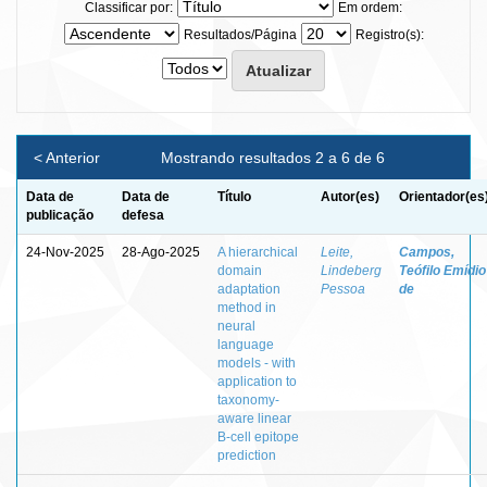
Classificar por:
Em ordem:
Resultados/Página
Registro(s):
< Anterior
Mostrando resultados 2 a 6 de 6
Data de
Data de
Título
Autor(es)
Orientador(es
publicação
defesa
24-Nov-2025
28-Ago-2025
A hierarchical
Leite,
Campos,
domain
Lindeberg
Teófilo Emídio
adaptation
Pessoa
de
method in
neural
language
models - with
application to
taxonomy-
aware linear
B-cell epitope
prediction