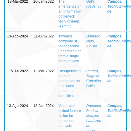
18-Mai-2022
20-Jan-2022
The
Guth,
Campos,
emergence of
Frederico
Teófilo Emídio
an information
de
bottleneck
teory of deep
learning
13-Ago-2024
11-Out-2022
Towards
Dourado
Campos,
complete 3D
Neto,
Teófilo Emídio
indoor scene
Aloisio
de
understanding
from a single
point-of-view
15-Jul-2022
11-Mar-2022
Unsupervised
Pereira,
Campos,
domain
Tiago de
Teófilo Emídio
adaptation for
Carvalho
de
real world
Gallo
person re-
identification
13-Ago-2024
18-Jan-2024
Visual and
Drumond,
Campos,
textual feature
Patrícia
Teófilo Emídio
fusion for
Medyna
de
document
Lauritzen
analysis
de
Lucena