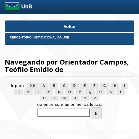
Skip
Voltar
navigation
REPOSITÓRIO INSTITUCIONAL DA UNB
Navegando por Orientador Campos,
Teófilo Emídio de
Ir para:
0-9
A
B
C
D
E
F
G
H
I
J
K
L
M
N
O
P
Q
R
S
T
U
V
W
X
Y
Z
ou entre com as primeiras letras: