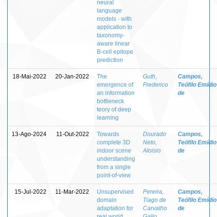
neural
language
models - with
application to
taxonomy-
aware linear
B-cell epitope
prediction
18-Mai-2022
20-Jan-2022
The
Guth,
Campos,
emergence of
Frederico
Teófilo Emídio
an information
de
bottleneck
teory of deep
learning
13-Ago-2024
11-Out-2022
Towards
Dourado
Campos,
complete 3D
Neto,
Teófilo Emídio
indoor scene
Aloisio
de
understanding
from a single
point-of-view
15-Jul-2022
11-Mar-2022
Unsupervised
Pereira,
Campos,
domain
Tiago de
Teófilo Emídio
adaptation for
Carvalho
de
real world
Gallo