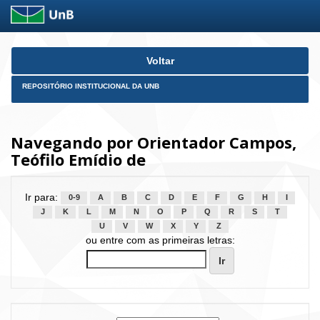
Skip
Voltar
navigation
REPOSITÓRIO INSTITUCIONAL DA UNB
Navegando por Orientador Campos,
Teófilo Emídio de
Ir para:
0-9
A
B
C
D
E
F
G
H
I
J
K
L
M
N
O
P
Q
R
S
T
U
V
W
X
Y
Z
ou entre com as primeiras letras: