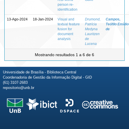
person re-
identification
13-Ago-2024
18-Jan-2024
Visual and
Drumond,
Campos,
textual feature
Patrícia
Teófilo Emídio
fusion for
Medyna
de
document
Lauritzen
analysis
de
Lucena
Mostrando resultados 1 a 6 de 6
Universidade de Brasília - Biblioteca Central
Coordenadoria de Gestão da Informação Digital - GID
(61) 3107-2683
repositorio@unb.br