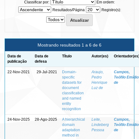
Classificar por:
Em ordem:
Resultados/Página
Registro(s):
Mostrando resultados 1 a 6 de 6
Data de
Data de
Título
Autor(es)
Orientador(es
publicação
defesa
22-Nov-2021
29-Jul-2021
Domain-
Araujo,
Campos,
specific
Pedro
Teófilo Emídio
datasets for
Henrique
de
document
Luz de
classification
and named
entity
recognition
24-Nov-2025
28-Ago-2025
A hierarchical
Leite,
Campos,
domain
Lindeberg
Teófilo Emídio
adaptation
Pessoa
de
method in