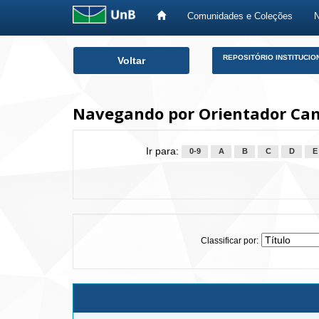
Comunidades e Coleções
Skip
REPOSITÓRIO INSTITUCIO
Voltar
navigation
Navegando por Orientador Camp
Ir para:
0-9
A
B
C
D
E
Classificar por: