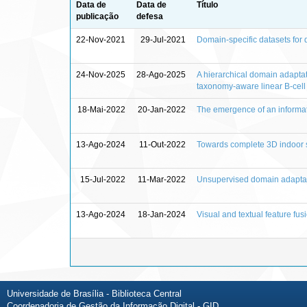
Data de
Data de
Título
publicação
defesa
22-Nov-2021
29-Jul-2021
Domain-specific datasets for 
24-Nov-2025
28-Ago-2025
A hierarchical domain adaptat
taxonomy-aware linear B-cell 
18-Mai-2022
20-Jan-2022
The emergence of an informat
13-Ago-2024
11-Out-2022
Towards complete 3D indoor s
15-Jul-2022
11-Mar-2022
Unsupervised domain adaptatio
13-Ago-2024
18-Jan-2024
Visual and textual feature fu
Universidade de Brasília - Biblioteca Central
Coordenadoria de Gestão da Informação Digital - GID