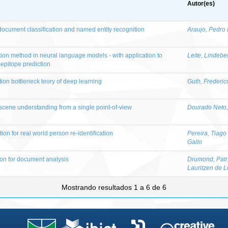
Autor(es)
document classification and named entity recognition
Araujo, Pedro
ion method in neural language models - with application to
Leite, Lindeb
epitope prediction
ion bottleneck teory of deep learning
Guth, Frederic
cene understanding from a single point-of-view
Dourado Neto, 
n for real world person re-identification
Pereira, Tiago
Gallo
sion for document analysis
Drumond, Patr
Lauritzen de 
Mostrando resultados 1 a 6 de 6