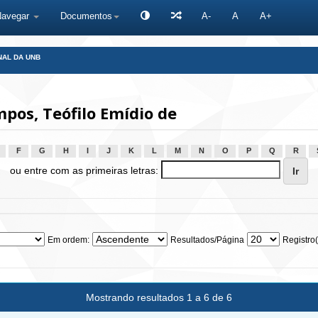
Navegar
Documentos
A-
A
A+
NAL DA UNB
os, Teófilo Emídio de
F
G
H
I
J
K
L
M
N
O
P
Q
R
ou entre com as primeiras letras:
Em ordem:
Resultados/Página
Registro(
Mostrando resultados 1 a 6 de 6