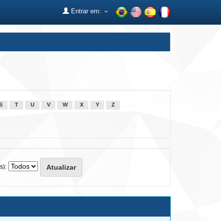
Entrar em:
S
T
U
V
W
X
Y
Z
s):