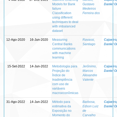
Models for Bank
Gustavo
Daniel Ol
failure
Medeiros
Classification
Ferreira dos
using different
techniques to deal
with imbalanced
dataset
12-Ago-2020
16-Jun-2020
Measuring
Ravassi,
Cajueiro
Central Banks
Santiago
Daniel Ol
communications
with machine
learning
15-Set-2022
14-Jun-2022
Metodologia para
Jerônimo,
Cajueiro
Projeção do
Marcos
Daniel Ol
Índice de
Alexandre
Inadimplência
Valente
com uso de
variáveis
macroeconômicas
31-Ago-2022
14-Jun-2022
Método para
Barbosa,
Cajueiro
estimativa da
Edson Luiz
Daniel Ol
Exposição no
de
Momento do
Carvalho