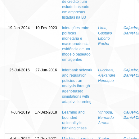
de crédito : um
estudo baseado
em empresas
listadas na B3
19-Jan-2024
10-Fev-2023
Interações entre
Lima,
Cajueiro
políticas
Gustavo
Daniel Ol
monetária e
Libório
macroprudencial :
Rocha
evidência de um
modelo baseado
em agentes
25-Jul-2016
27-Jun-2016
Interbank network
Lucchetti,
Cajueiro
and regulation
Alexandre
Daniel Ol
policies : an
Henrique
analysis through
agent-based
simulations with
adaptive learning
7-Jun-2019
17-Dez-2018
Learning and
Vinhosa,
Cajueiro
bounded
Bernardo
Daniel Ol
rationality in
Arraes
banking crises
4-Mar-2022
17-Dez-2021
Machine Learning
Santos,
Cajueiro