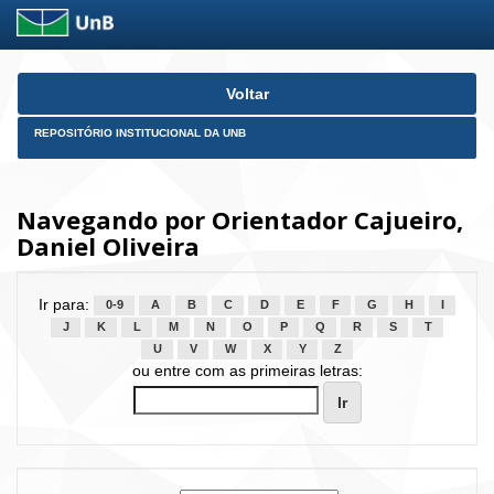
Skip
Voltar
navigation
REPOSITÓRIO INSTITUCIONAL DA UNB
Navegando por Orientador Cajueiro,
Daniel Oliveira
Ir para:
0-9
A
B
C
D
E
F
G
H
I
J
K
L
M
N
O
P
Q
R
S
T
U
V
W
X
Y
Z
ou entre com as primeiras letras: