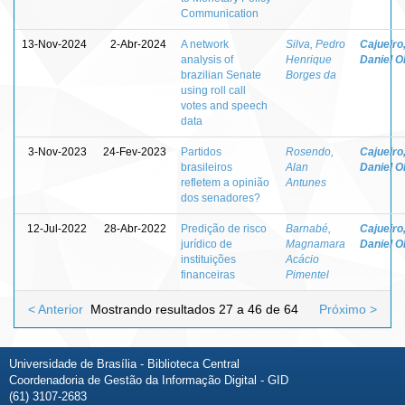
Communication
13-Nov-2024
2-Abr-2024
A network
Silva, Pedro
Cajueiro
analysis of
Henrique
Daniel Ol
brazilian Senate
Borges da
using roll call
votes and speech
data
3-Nov-2023
24-Fev-2023
Partidos
Rosendo,
Cajueiro
brasileiros
Alan
Daniel Ol
refletem a opinião
Antunes
dos senadores?
12-Jul-2022
28-Abr-2022
Predição de risco
Barnabé,
Cajueiro
jurídico de
Magnamara
Daniel Ol
instituições
Acácio
financeiras
Pimentel
< Anterior
Mostrando resultados 27 a 46 de 64
Próximo >
Universidade de Brasília - Biblioteca Central
Coordenadoria de Gestão da Informação Digital - GID
(61) 3107-2683