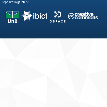
repositorio@unb.br
Fale conosco
Sobre