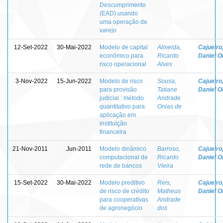
Descumprimento
(EAD) usando
uma operação de
varejo
12-Set-2022
30-Mai-2022
Modelo de capital
Almeida,
Cajueiro
econômico para
Ricardo
Daniel Ol
risco operacional
Alves
3-Nov-2022
15-Jun-2022
Modelo de risco
Sousa,
Cajueiro
para provisão
Tatiane
Daniel Ol
judicial : método
Andrade
quantitativo para
Onias de
aplicação em
instituição
financeira
21-Nov-2011
Jun-2011
Modelo dinâmico
Barroso,
Cajueiro
computacional de
Ricardo
Daniel Ol
rede de bancos
Vieira
15-Set-2022
30-Mai-2022
Modelo preditivo
Reis,
Cajueiro
de risco de crédito
Matheus
Daniel Ol
para cooperativas
Andrade
de agronegócio
dos