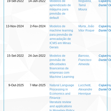
19-Set-2022
14-Jun-2022
Modelos de
Nogueira,
Cajueiro
aprendizado de
Tainá
Daniel Ol
máquina para
Moura
previsão de
default
13-Nov-2024
2-Fev-2024
Modelos de
Murta, João
Cajueiro
machine learning
Vitor Roque
Daniel Ol
para previsão de
arrecadação de
ICMS em Minas
Gerais
15-Set-2022
24-Jun-2022
Modelos de
Barroso,
Cajueiro
previsão de
Francisco
Daniel Ol
dificuldades
Almeida
financeiras de
empresas com
Machine Learning
9-Out-2025
7-Mar-2025
Natural Language
Lucchetti,
Cajueiro
Processing in
Alexandre
Daniel Ol
Economics and
Henrique
Finance :
literature review
and applications
to Monetary Policy