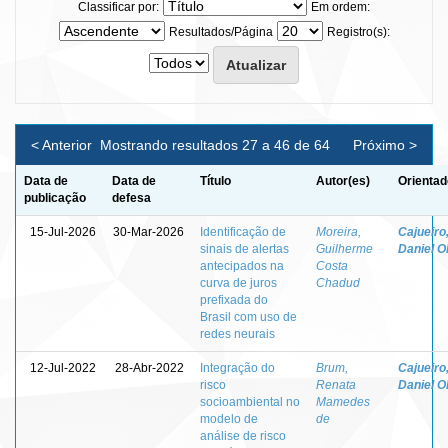
Classificar por:
Em ordem:
Resultados/Página
Registro(s):
< Anterior
Mostrando resultados 27 a 46 de 64
Próximo >
Data de
Data de
Título
Autor(es)
Orientad
publicação
defesa
15-Jul-2026
30-Mar-2026
Identificação de
Moreira,
Cajueiro
sinais de alertas
Guilherme
Daniel Ol
antecipados na
Costa
curva de juros
Chadud
prefixada do
Brasil com uso de
redes neurais
12-Jul-2022
28-Abr-2022
Integração do
Brum,
Cajueiro
risco
Renata
Daniel Ol
socioambiental no
Mamedes
modelo de
de
análise de risco