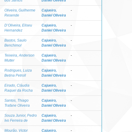
dos Santos
Daniel Oliveira
Oliveira, Guilherme
Cajueiro,
-
Resende
Daniel Oliveira
D’Oliveira, Eliseu
Cajueiro,
-
Hernandez
Daniel Oliveira
Bastos, Saulo
Cajueiro,
-
Benchimol
Daniel Oliveira
Teixeira, Anderson
Cajueiro,
-
Mutter
Daniel Oliveira
Rodrigues, Luiza
Cajueiro,
-
Betina Petroll
Daniel Oliveira
Eirado, Cláudia
Cajueiro,
-
Raquel da Rocha
Daniel Oliveira
Santos, Thiago
Cajueiro,
-
Trafane Oliveira
Daniel Oliveira
Souza Junior, Pedro
Cajueiro,
-
Ivo Ferreira de
Daniel Oliveira
Mourão, Victor
Cajueiro,
-