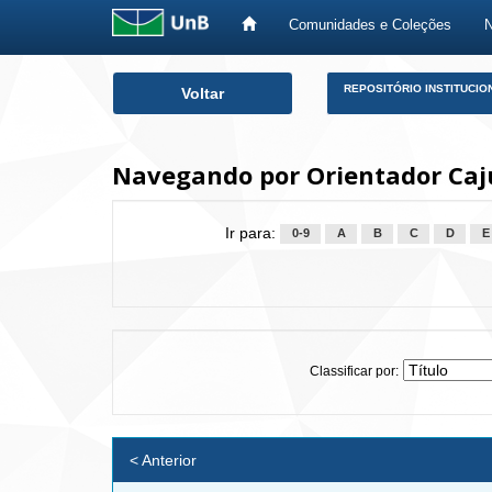
Comunidades e Coleções
Skip
REPOSITÓRIO INSTITUCIO
Voltar
navigation
Navegando por Orientador Caju
Ir para:
0-9
A
B
C
D
E
Classificar por:
< Anterior