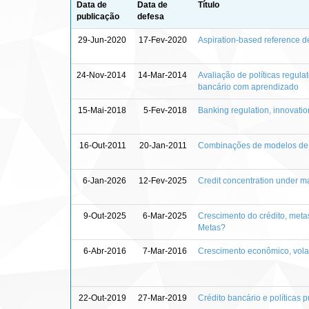
Data de
Data de
Título
publicação
defesa
29-Jun-2020
17-Fev-2020
Aspiration-based reference 
24-Nov-2014
14-Mar-2014
Avaliação de políticas regul
bancário com aprendizado
15-Mai-2018
5-Fev-2018
Banking regulation, innovation
16-Out-2011
20-Jan-2011
Combinações de modelos de pr
6-Jan-2026
12-Fev-2025
Credit concentration under m
9-Out-2025
6-Mar-2025
Crescimento do crédito, metas
Metas?
6-Abr-2016
7-Mar-2016
Crescimento econômico, volat
22-Out-2019
27-Mar-2019
Crédito bancário e políticas p