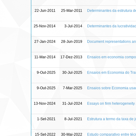
22-Jun-2011
25-Mar-2011
Determinantes da estrutura d
25-Nov-2014
3-Jul-2014
Determinantes da lucratividad
27-Jan-2024
28-Jun-2019
Document representations and
11-Mar-2014
17-Dez-2013
Ensaios em economia comport
9-Out-2025
30-Jul-2025
Ensaios em Economia do Trab
9-Out-2025
7-Mar-2025
Ensaios sobre Economia usa
13-Nov-2024
31-Jul-2024
Essays on firm heterogeneity
1-Set-2021
8-Jul-2021
Estrutura a termo da taxa de 
15-Set-2022
30-Mai-2022
Estudo comparativo entre téc