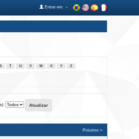
Entrar em:
S
T
U
V
W
X
Y
Z
s):
Próximo >