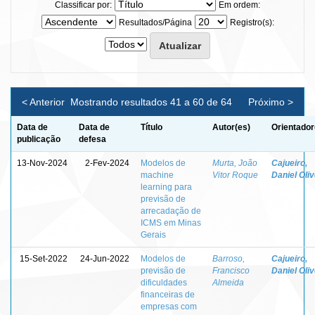
Classificar por:
Em ordem:
Resultados/Página
Registro(s):
< Anterior
Mostrando resultados 41 a 60 de 64
Próximo >
Data de
Data de
Título
Autor(es)
Orientador
publicação
defesa
13-Nov-2024
2-Fev-2024
Modelos de
Murta, João
Cajueiro,
machine
Vitor Roque
Daniel Oliv
learning para
previsão de
arrecadação de
ICMS em Minas
Gerais
15-Set-2022
24-Jun-2022
Modelos de
Barroso,
Cajueiro,
previsão de
Francisco
Daniel Oliv
dificuldades
Almeida
financeiras de
empresas com