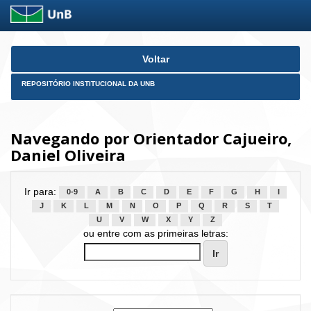
Skip
Voltar
navigation
REPOSITÓRIO INSTITUCIONAL DA UNB
Navegando por Orientador Cajueiro,
Daniel Oliveira
Ir para:
0-9
A
B
C
D
E
F
G
H
I
J
K
L
M
N
O
P
Q
R
S
T
U
V
W
X
Y
Z
ou entre com as primeiras letras: