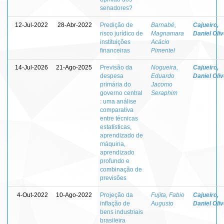
senadores?
12-Jul-2022
28-Abr-2022
Predição de
Barnabé,
Cajueiro,
risco jurídico de
Magnamara
Daniel Oliv
instituições
Acácio
financeiras
Pimentel
14-Jul-2026
21-Ago-2025
Previsão da
Nogueira,
Cajueiro,
despesa
Eduardo
Daniel Oliv
primária do
Jacomo
governo central
Seraphim
: uma análise
comparativa
entre técnicas
estatísticas,
aprendizado de
máquina,
aprendizado
profundo e
combinação de
previsões
4-Out-2022
10-Ago-2022
Projeção da
Fujita, Fabio
Cajueiro,
inflação de
Augusto
Daniel Oliv
bens industriais
brasileira