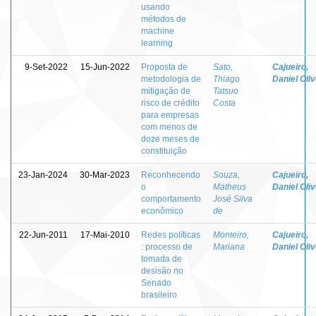
usando
métodos de
machine
learning
9-Set-2022
15-Jun-2022
Proposta de
Sato,
Cajueiro,
metodologia de
Thiago
Daniel Oliv
mitigação de
Tatsuo
risco de crédito
Costa
para empresas
com menos de
doze meses de
constituição
23-Jan-2024
30-Mar-2023
Reconhecendo
Souza,
Cajueiro,
o
Matheus
Daniel Oliv
comportamento
José Silva
econômico
de
22-Jun-2011
17-Mai-2010
Redes políticas
Monteiro,
Cajueiro,
: processo de
Mariana
Daniel Oliv
tomada de
desisão no
Senado
brasileiro