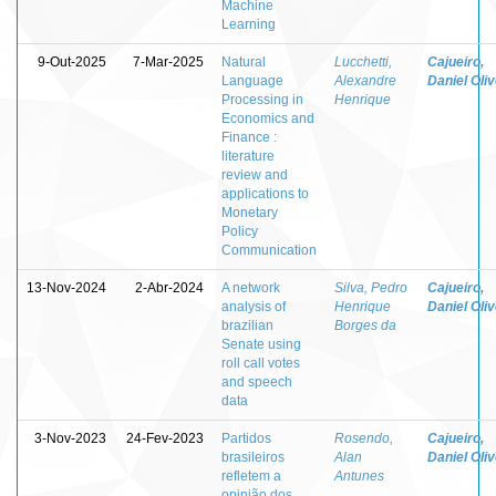
Machine
Learning
9-Out-2025
7-Mar-2025
Natural
Lucchetti,
Cajueiro,
Language
Alexandre
Daniel Oliv
Processing in
Henrique
Economics and
Finance :
literature
review and
applications to
Monetary
Policy
Communication
13-Nov-2024
2-Abr-2024
A network
Silva, Pedro
Cajueiro,
analysis of
Henrique
Daniel Oliv
brazilian
Borges da
Senate using
roll call votes
and speech
data
3-Nov-2023
24-Fev-2023
Partidos
Rosendo,
Cajueiro,
brasileiros
Alan
Daniel Oliv
refletem a
Antunes
opinião dos