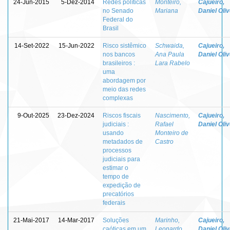
24-Jun-2015
5-Dez-2014
Redes políticas
Monteiro,
Cajueiro,
no Senado
Mariana
Daniel Oliv
Federal do
Brasil
14-Set-2022
15-Jun-2022
Risco sistêmico
Schwaida,
Cajueiro,
nos bancos
Ana Paula
Daniel Oliv
brasileiros :
Lara Rabelo
uma
abordagem por
meio das redes
complexas
9-Out-2025
23-Dez-2024
Riscos fiscais
Nascimento,
Cajueiro,
judiciais :
Rafael
Daniel Oliv
usando
Monteiro de
metadados de
Castro
processos
judiciais para
estimar o
tempo de
expedição de
precatórios
federais
21-Mai-2017
14-Mar-2017
Soluções
Marinho,
Cajueiro,
caóticas em um
Leonardo
Daniel Oliv