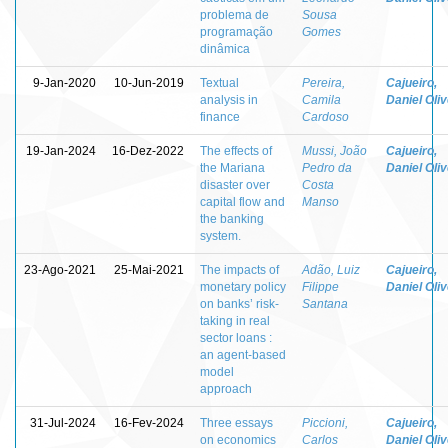
problema de
Sousa
programação
Gomes
dinâmica
9-Jan-2020
10-Jun-2019
Textual
Pereira,
Cajueiro,
analysis in
Camila
Daniel Oliv
finance
Cardoso
19-Jan-2024
16-Dez-2022
The effects of
Mussi, João
Cajueiro,
the Mariana
Pedro da
Daniel Oliv
disaster over
Costa
capital flow and
Manso
the banking
system.
23-Ago-2021
25-Mai-2021
The impacts of
Adão, Luiz
Cajueiro,
monetary policy
Filippe
Daniel Oliv
on banks’ risk-
Santana
taking in real
sector loans :
an agent-based
model
approach
31-Jul-2024
16-Fev-2024
Three essays
Piccioni,
Cajueiro,
on economics
Carlos
Daniel Oliv