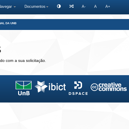
Navegar
Documentos
A-
A
A+
NAL DA UNB
s
do com a sua solicitação.