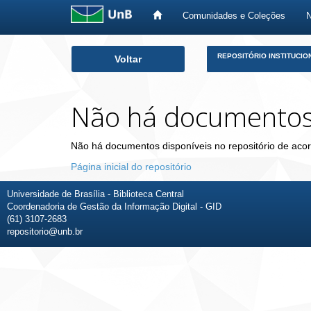
Comunidades e Coleções
Skip
REPOSITÓRIO INSTITUCIO
Voltar
navigation
Não há documento
Não há documentos disponíveis no repositório de acor
Página inicial do repositório
Universidade de Brasília - Biblioteca Central
Coordenadoria de Gestão da Informação Digital - GID
(61) 3107-2683
repositorio@unb.br