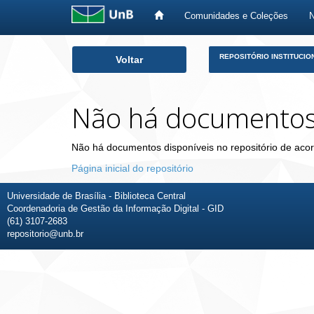
Comunidades e Coleções
Skip
REPOSITÓRIO INSTITUCIO
Voltar
navigation
Não há documento
Não há documentos disponíveis no repositório de acor
Página inicial do repositório
Universidade de Brasília - Biblioteca Central
Coordenadoria de Gestão da Informação Digital - GID
(61) 3107-2683
repositorio@unb.br