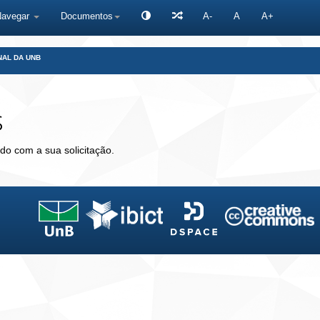
Navegar
Documentos
A-
A
A+
NAL DA UNB
s
do com a sua solicitação.