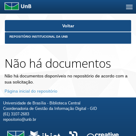
Skip
Voltar
navigation
REPOSITÓRIO INSTITUCIONAL DA UNB
Não há documentos
Não há documentos disponíveis no repositório de acordo com a
sua solicitação.
Página inicial do repositório
Universidade de Brasília - Biblioteca Central
Coordenadoria de Gestão da Informação Digital - GID
(61) 3107-2683
repositorio@unb.br