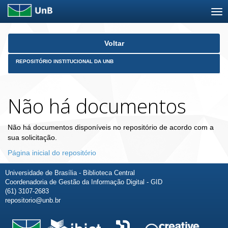
Skip
Voltar
navigation
REPOSITÓRIO INSTITUCIONAL DA UNB
Não há documentos
Não há documentos disponíveis no repositório de acordo com a
sua solicitação.
Página inicial do repositório
Universidade de Brasília - Biblioteca Central
Coordenadoria de Gestão da Informação Digital - GID
(61) 3107-2683
repositorio@unb.br