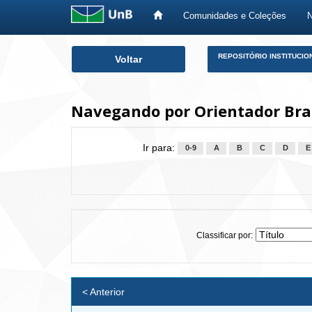
Comunidades e Coleções
Skip
REPOSITÓRIO INSTITUCIO
Voltar
navigation
Navegando por Orientador Bram
Ir para:
0-9
A
B
C
D
E
Classificar por:
< Anterior