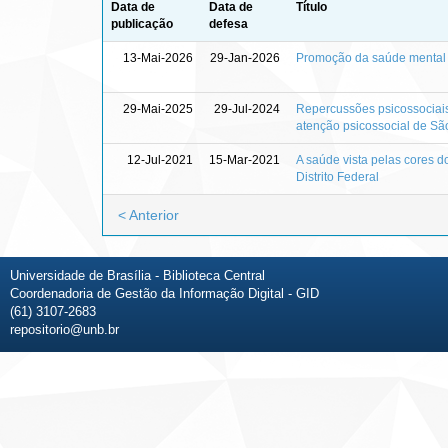
Data de
Data de
Título
publicação
defesa
13-Mai-2026
29-Jan-2026
Promoção da saúde mental d
29-Mai-2025
29-Jul-2024
Repercussões psicossociais
atenção psicossocial de Sã
12-Jul-2021
15-Mar-2021
A saúde vista pelas cores 
Distrito Federal
< Anterior
Universidade de Brasília - Biblioteca Central
Coordenadoria de Gestão da Informação Digital - GID
(61) 3107-2683
repositorio@unb.br