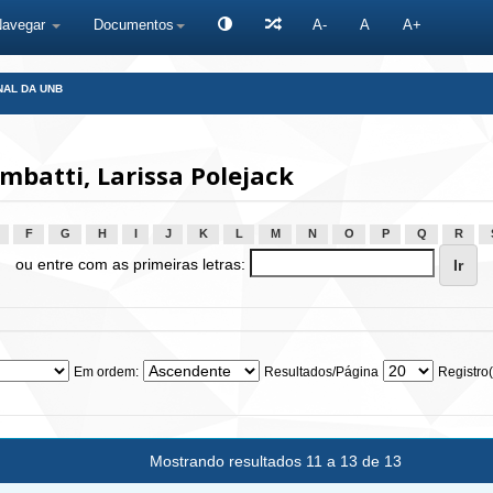
Navegar
Documentos
A-
A
A+
NAL DA UNB
batti, Larissa Polejack
F
G
H
I
J
K
L
M
N
O
P
Q
R
ou entre com as primeiras letras:
Em ordem:
Resultados/Página
Registro(
Mostrando resultados 11 a 13 de 13