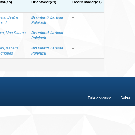
tor(es)
Orientador(es)
Coorientador(es)
sta, Beatriz
Brambatti, Larissa
-
uz da
Polejack
lva, Mae Soares
Brambatti, Larissa
-
Polejack
lo, Izabella
Brambatti, Larissa
-
drigues
Polejack
Fale conosco
Sobre