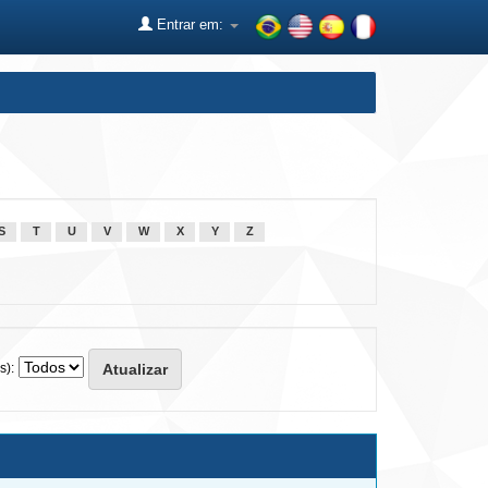
Entrar em:
S
T
U
V
W
X
Y
Z
s):