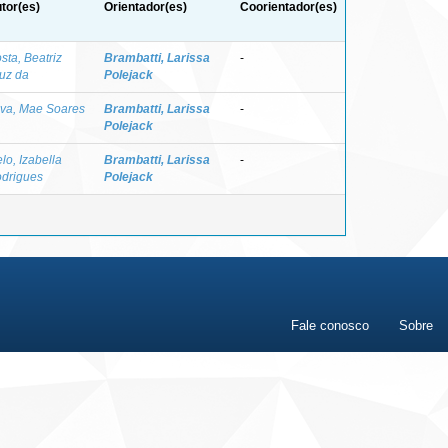
tor(es)
Orientador(es)
Coorientador(es)
sta, Beatriz
Brambatti, Larissa
-
uz da
Polejack
lva, Mae Soares
Brambatti, Larissa
-
Polejack
lo, Izabella
Brambatti, Larissa
-
drigues
Polejack
Fale conosco
Sobre