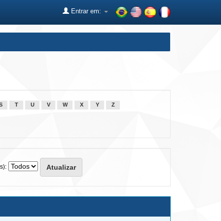
Entrar em:
S
T
U
V
W
X
Y
Z
s):