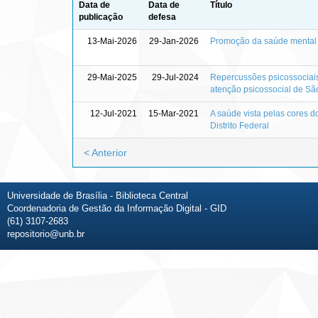
Data de
Data de
Título
publicação
defesa
13-Mai-2026
29-Jan-2026
Promoção da saúde mental d
29-Mai-2025
29-Jul-2024
Repercussões psicossociais
atenção psicossocial de Sã
12-Jul-2021
15-Mar-2021
A saúde vista pelas cores 
Distrito Federal
< Anterior
Universidade de Brasília - Biblioteca Central
Coordenadoria de Gestão da Informação Digital - GID
(61) 3107-2683
repositorio@unb.br