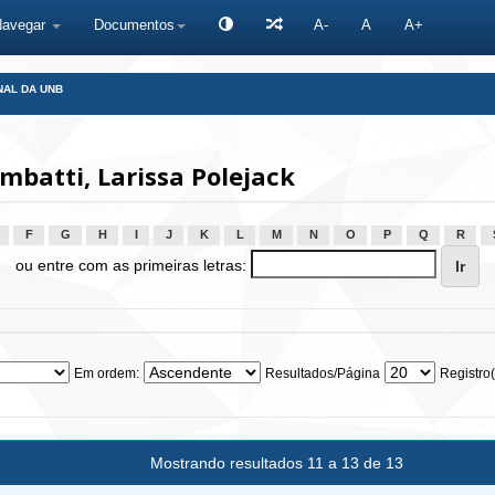
Navegar
Documentos
A-
A
A+
NAL DA UNB
batti, Larissa Polejack
F
G
H
I
J
K
L
M
N
O
P
Q
R
ou entre com as primeiras letras:
Em ordem:
Resultados/Página
Registro(
Mostrando resultados 11 a 13 de 13