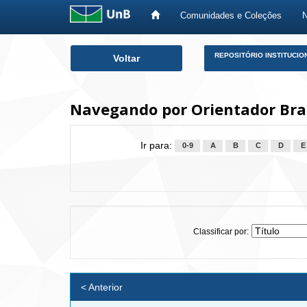
Comunidades e Coleções
Skip
REPOSITÓRIO INSTITUCIO
Voltar
navigation
Navegando por Orientador Bram
Ir para:
0-9
A
B
C
D
E
Classificar por:
< Anterior