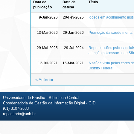
Data de
Data de
Título
publicação
defesa
9-Jan-2026
20-Fev-2025
Idosos em acolhimento insti
13-Mai-2026
29-Jan-2026
Promoção da saúde mental d
29-Mai-2025
29-Jul-2024
Repercussões psicossociais
atenção psicossocial de Sã
12-Jul-2021
15-Mar-2021
A saúde vista pelas cores 
Distrito Federal
< Anterior
Universidade de Brasília - Biblioteca Central
Coordenadoria de Gestão da Informação Digital - GID
(61) 3107-2683
repositorio@unb.br