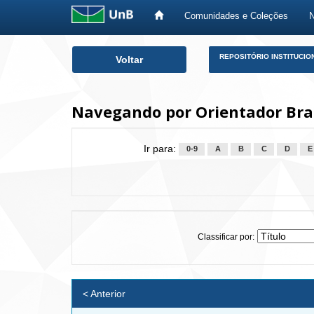
Comunidades e Coleções
Skip
REPOSITÓRIO INSTITUCIO
Voltar
navigation
Navegando por Orientador Bram
Ir para:
0-9
A
B
C
D
E
Classificar por:
< Anterior