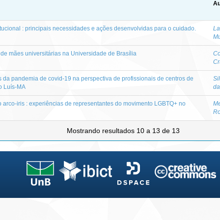
Au
tucional : principais necessidades e ações desenvolvidas para o cuidado.
La
M
e mães universitárias na Universidade de Brasília
Co
Cr
 da pandemia de covid-19 na perspectiva de profissionais de centros de
Si
o Luís-MA
da
do arco-iris : experiências de representantes do movimento LGBTQ+ no
Me
Ro
Mostrando resultados 10 a 13 de 13