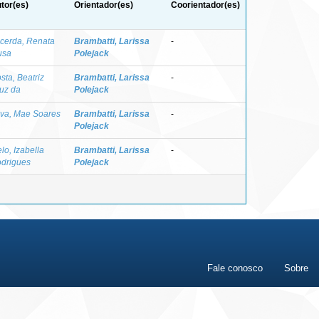
tor(es)
Orientador(es)
Coorientador(es)
cerda, Renata
Brambatti, Larissa
-
usa
Polejack
sta, Beatriz
Brambatti, Larissa
-
uz da
Polejack
lva, Mae Soares
Brambatti, Larissa
-
Polejack
lo, Izabella
Brambatti, Larissa
-
drigues
Polejack
Fale conosco
Sobre