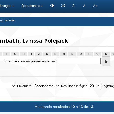
Navegar
Documentos
A-
A
A+
NAL DA UNB
batti, Larissa Polejack
F
G
H
I
J
K
L
M
N
O
P
Q
R
ou entre com as primeiras letras:
Em ordem:
Resultados/Página
Registro(
Mostrando resultados 10 a 13 de 13