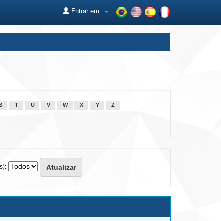
Entrar em:
S
T
U
V
W
X
Y
Z
s):