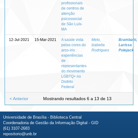
profissionais
de centros de
atenção
psicossocial
de São Luís-
MA
12-Jul-2021
15-Mar-2021
A saúde vista
Melo,
Brambatti,
pelas cores do
Izabella
Larissa
arco-iris :
Rodrigues
Polejack
experiências
de
representantes
do movimento
LGBTQ+ no
Distrito
Federal
< Anterior
Mostrando resultados 6 a 13 de 13
Universidade de Brasília - Biblioteca Central
Coordenadoria de Gestão da Informação Digital - GID
(61) 3107-2683
repositorio@unb.br