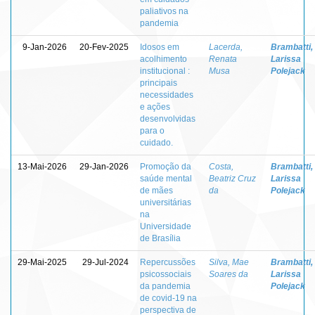
paliativos na
pandemia
9-Jan-2026
20-Fev-2025
Idosos em
Lacerda,
Brambatti,
acolhimento
Renata
Larissa
institucional :
Musa
Polejack
principais
necessidades
e ações
desenvolvidas
para o
cuidado.
13-Mai-2026
29-Jan-2026
Promoção da
Costa,
Brambatti,
saúde mental
Beatriz Cruz
Larissa
de mães
da
Polejack
universitárias
na
Universidade
de Brasília
29-Mai-2025
29-Jul-2024
Repercussões
Silva, Mae
Brambatti,
psicossociais
Soares da
Larissa
da pandemia
Polejack
de covid-19 na
perspectiva de