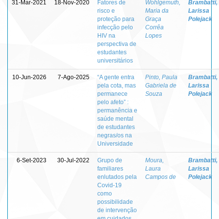
31-Mar-2021
18-Nov-2020
Fatores de
Wohlgemuth,
Brambatti,
risco e
Maria da
Larissa
proteção para
Graça
Polejack
infecção pelo
Corrêa
HIV na
Lopes
perspectiva de
estudantes
universitários
10-Jun-2026
7-Ago-2025
“A gente entra
Pinto, Paula
Brambatti,
pela cota, mas
Gabriela de
Larissa
permanece
Souza
Polejack
pelo afeto” :
permanência e
saúde mental
de estudantes
negras/os na
Universidade
6-Set-2023
30-Jul-2022
Grupo de
Moura,
Brambatti,
familiares
Laura
Larissa
enlutados pela
Campos de
Polejack
Covid-19
como
possibilidade
de intervenção
em cuidados