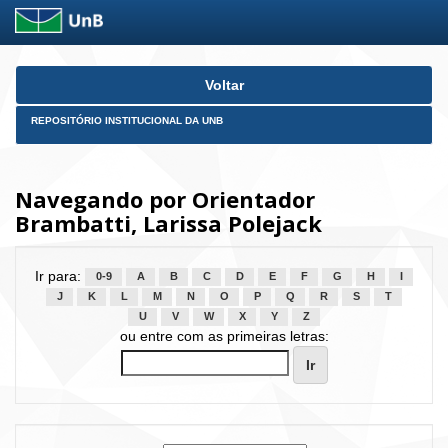
Skip
Voltar
navigation
REPOSITÓRIO INSTITUCIONAL DA UNB
Navegando por Orientador
Brambatti, Larissa Polejack
Ir para:
0-9
A
B
C
D
E
F
G
H
I
J
K
L
M
N
O
P
Q
R
S
T
U
V
W
X
Y
Z
ou entre com as primeiras letras: