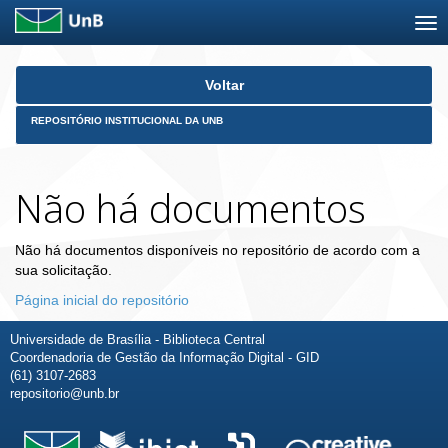
Skip
Voltar
navigation
REPOSITÓRIO INSTITUCIONAL DA UNB
Não há documentos
Não há documentos disponíveis no repositório de acordo com a
sua solicitação.
Página inicial do repositório
Universidade de Brasília - Biblioteca Central
Coordenadoria de Gestão da Informação Digital - GID
(61) 3107-2683
repositorio@unb.br