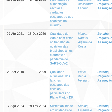
alimentação
Alessandra
Raquel Br
escolar e
Fabrino
Assunção
cardápios
escolares : o que
acontece no
mundo?
29-Abr-2021
18-Dez-2020
Qualidade de
Matos,
Botelho,
vida e bem-estar
Raquel
Raquel Br
no trabalho de
Adjafre da
Assunção
nutricionistas
Costa
brasileiros antes
e durante a
pandemia de
SARS-CoV-2
20-Set-2010
2009
Qualidade
Paiva,
Botelho,
nutricional dos
Xenia
Raquel Br
lanches
Versiani
Assunção
escolares das
escolas
particulares do
Plano Piloto - DF
7-Ago-2024
29-Fev-2024
Sustentabilidade
Santos,
Botelho,
em unidades de
Emanuele
Raquel Br