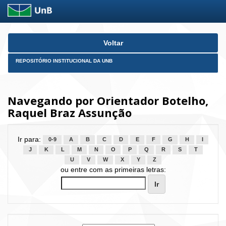
Skip
Voltar
navigation
REPOSITÓRIO INSTITUCIONAL DA UNB
Navegando por Orientador Botelho,
Raquel Braz Assunção
Ir para:
0-9
A
B
C
D
E
F
G
H
I
J
K
L
M
N
O
P
Q
R
S
T
U
V
W
X
Y
Z
ou entre com as primeiras letras: