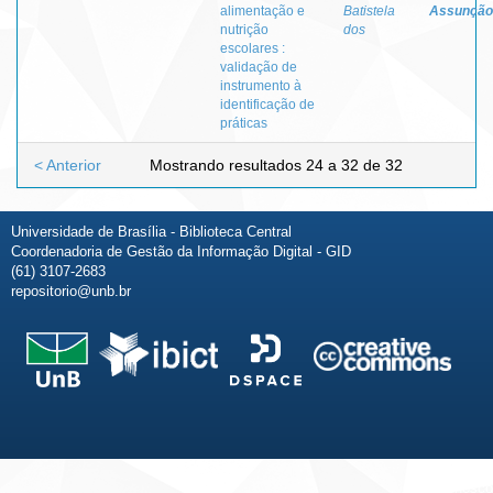
alimentação e
Batistela
Assunção
nutrição
dos
escolares :
validação de
instrumento à
identificação de
práticas
< Anterior
Mostrando resultados 24 a 32 de 32
Universidade de Brasília - Biblioteca Central
Coordenadoria de Gestão da Informação Digital - GID
(61) 3107-2683
repositorio@unb.br
Fale conosco