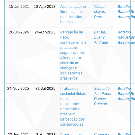
15-Jul-2021
10-Ago-2018
A percepção de
Vidigal,
Botelho,
liderança dos
Mayara
Raquel Br
nutricionistas
Dare
Assunção
brasileiros
26-Jul-2024
24-Abr-2023
Percepção de
Batista,
Botelho,
risco,
Sueny
Raquel Br
conhecimento e
Andrade
Assunção
práticas de
segurança dos
alimentos : o
contexto de
crianças e
adolescentes
brasileiros
24-Nov-2025
31-Jul-2025
Práticas de
Schneider,
Botelho,
sustentabilidade
Ana Paula
Raquel Br
em um
Gomes
Assunção
restaurante
Calmon
universitário
brasileiro :
percepção dos
consumidores
22-Jun-2021
3-Mar-2021
Programas de
Cupertino,
Botelho,