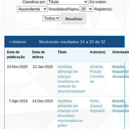
Classificar por:
Em ordem:
Resultados/Página
Registro(s):
< Anterior
Mostrando resultados 24 a 32 de 32
Data de
Data de
Título
Autor(es)
Orientado
publicação
defesa
24-Nov-2025
21-Jan-2025
Neofobia
Almeida,
Botelho,
alimentar em
Priscila
Raquel Br
crianças
Claudino
Assunção
brasileiras no
de
contexto da
neurodiversidade
7-Ago-2024
14-Dez-2023
Neofobia
Firme,
Botelho,
alimentar em
Julyana
Raquel Br
crianças com
Nogueira
Assunção
desordens
relacionadas ao
glúten