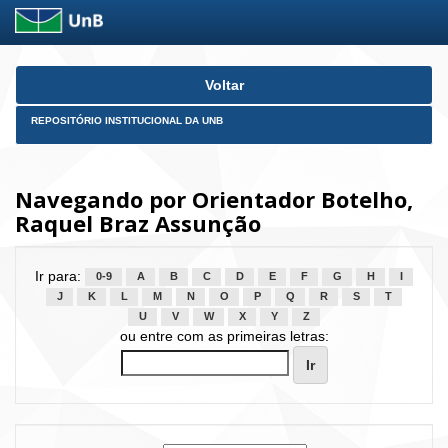
Skip
Voltar
navigation
REPOSITÓRIO INSTITUCIONAL DA UNB
Navegando por Orientador Botelho,
Raquel Braz Assunção
Ir para:
0-9
A
B
C
D
E
F
G
H
I
J
K
L
M
N
O
P
Q
R
S
T
U
V
W
X
Y
Z
ou entre com as primeiras letras: