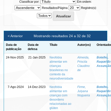
Classificar por:
Em ordem:
Resultados/Página
Registro(s):
< Anterior
Mostrando resultados 24 a 32 de 32
Data de
Data de
Título
Autor(es)
Orientado
publicação
defesa
24-Nov-2025
21-Jan-2025
Neofobia
Almeida,
Botelho,
alimentar em
Priscila
Raquel Br
crianças
Claudino
Assunção
brasileiras no
de
contexto da
neurodiversidade
7-Ago-2024
14-Dez-2023
Neofobia
Firme,
Botelho,
alimentar em
Julyana
Raquel Br
crianças com
Nogueira
Assunção
desordens
relacionadas ao
glúten