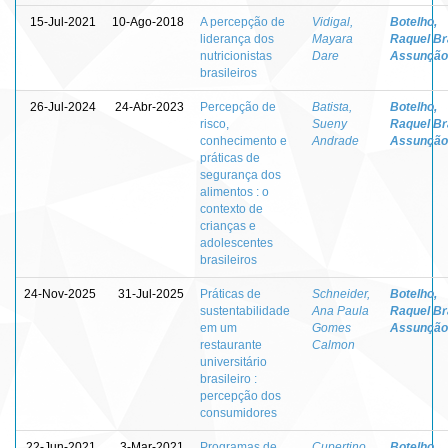
15-Jul-2021
10-Ago-2018
A percepção de
Vidigal,
Botelho,
liderança dos
Mayara
Raquel Br
nutricionistas
Dare
Assunção
brasileiros
26-Jul-2024
24-Abr-2023
Percepção de
Batista,
Botelho,
risco,
Sueny
Raquel Br
conhecimento e
Andrade
Assunção
práticas de
segurança dos
alimentos : o
contexto de
crianças e
adolescentes
brasileiros
24-Nov-2025
31-Jul-2025
Práticas de
Schneider,
Botelho,
sustentabilidade
Ana Paula
Raquel Br
em um
Gomes
Assunção
restaurante
Calmon
universitário
brasileiro :
percepção dos
consumidores
22-Jun-2021
3-Mar-2021
Programas de
Cupertino,
Botelho,