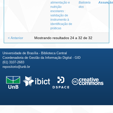
alimentação e
Batistela
Assunção
nutrição
dos
escolares :
validação de
instrumento à
identificação de
práticas
< Anterior
Mostrando resultados 24 a 32 de 32
Universidade de Brasília - Biblioteca Central
Coordenadoria de Gestão da Informação Digital - GID
(61) 3107-2683
repositorio@unb.br
Fale conosco