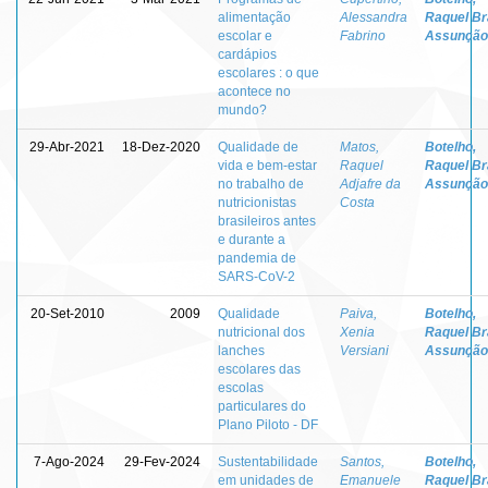
alimentação
Alessandra
Raquel Br
escolar e
Fabrino
Assunção
cardápios
escolares : o que
acontece no
mundo?
29-Abr-2021
18-Dez-2020
Qualidade de
Matos,
Botelho,
vida e bem-estar
Raquel
Raquel Br
no trabalho de
Adjafre da
Assunção
nutricionistas
Costa
brasileiros antes
e durante a
pandemia de
SARS-CoV-2
20-Set-2010
2009
Qualidade
Paiva,
Botelho,
nutricional dos
Xenia
Raquel Br
lanches
Versiani
Assunção
escolares das
escolas
particulares do
Plano Piloto - DF
7-Ago-2024
29-Fev-2024
Sustentabilidade
Santos,
Botelho,
em unidades de
Emanuele
Raquel Br