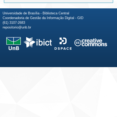
Universidade de Brasília - Biblioteca Central
Coordenadoria de Gestão da Informação Digital - GID
(61) 3107-2683
repositorio@unb.br
Fale conosco
Sobre