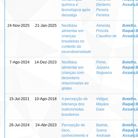
química e
Desterro
Assunçã
tecnológica após
Pereira
dessalga
Ferreira
24-Nov-2025
21-Jan-2025
Neofobia
Almeida,
Botelho,
alimentar em
Priscila
Raquel B
crianças
Claudino de
Assunçã
brasileiras no
contexto da
neurodiversidade
7-Ago-2024
14-Dez-2023
Neofobia
Firme,
Botelho,
alimentar em
Julyana
Raquel B
crianças com
Nogueira
Assunçã
desordens
relacionadas ao
glúten
15-Jul-2021
10-Ago-2018
A percepção de
Vidigal,
Botelho,
liderança dos
Mayara
Raquel B
nutricionistas
Dare
Assunçã
brasileiros
26-Jul-2024
24-Abr-2023
Percepção de
Batista,
Botelho,
risco,
Sueny
Raquel B
conhecimento e
Andrade
Assunçã