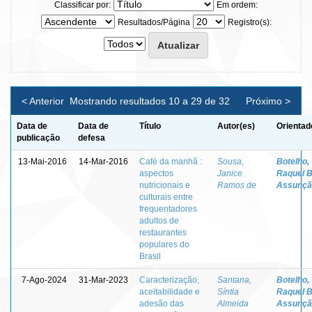
Classificar por:
Em ordem:
Resultados/Página
Registro(s):
< Anterior
Mostrando resultados 10 a 29 de 32
Próximo >
Data de
Data de
Título
Autor(es)
Orientad
publicação
defesa
13-Mai-2016
14-Mar-2016
Café da manhã :
Sousa,
Botelho,
aspectos
Janice
Raquel B
nutricionais e
Ramos de
Assunçã
culturais entre
frequentadores
adultos de
restaurantes
populares do
Brasil
7-Ago-2024
31-Mar-2023
Caracterização,
Santana,
Botelho,
aceitabilidade e
Síntia
Raquel B
adesão das
Almeida
Assunçã