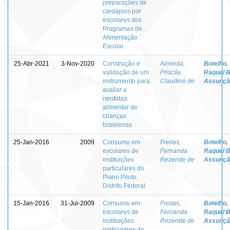
preparações de
cardápios por
escolares dos
Programas de
Alimentação
Escolar
25-Abr-2021
3-Nov-2020
Construção e
Almeida,
Botelho,
validação de um
Priscila
Raquel B
instrumento para
Claudino de
Assunçã
avaliar a
neofobia
alimentar de
crianças
brasileiras
25-Jan-2016
2009
Consumo em
Freitas,
Botelho,
escolares de
Fernanda
Raquel B
instituições
Rezende de
Assunçã
particulares do
Plano Piloto,
Distrito Federal
15-Jan-2016
31-Jul-2009
Consumo em
Freitas,
Botelho,
escolares de
Fernanda
Raquel B
instituições
Rezende de
Assunçã
particulares do