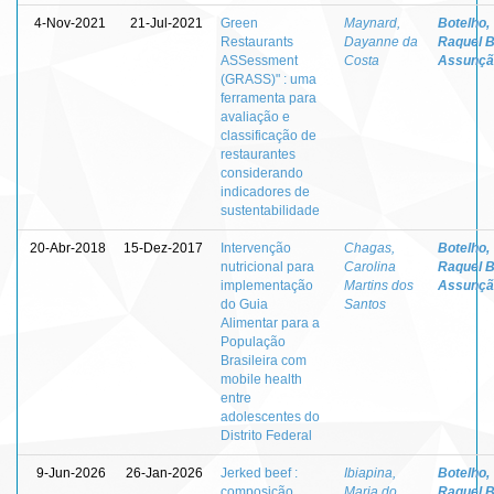
4-Nov-2021
21-Jul-2021
Green
Maynard,
Botelho,
Restaurants
Dayanne da
Raquel B
ASSessment
Costa
Assunçã
(GRASS)" : uma
ferramenta para
avaliação e
classificação de
restaurantes
considerando
indicadores de
sustentabilidade
20-Abr-2018
15-Dez-2017
Intervenção
Chagas,
Botelho,
nutricional para
Carolina
Raquel B
implementação
Martins dos
Assunçã
do Guia
Santos
Alimentar para a
População
Brasileira com
mobile health
entre
adolescentes do
Distrito Federal
9-Jun-2026
26-Jan-2026
Jerked beef :
Ibiapina,
Botelho,
composição
Maria do
Raquel B