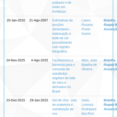
potássio e de
sódio em
hortaliças
20-Jan-2010
21-Ago-2007
Estimativas de
Lopez,
Botelho,
porções
Rosana
Raquel B
alimentares :
Posse
Assunçã
elaboração e
Sueiro
teste de um
procedimento
com registro
fotográfico
24-Nov-2025
4-Ago-2025
Facilitadores e
Melo, Julia
Botelho,
barreiras para o
Batalha de
Raquel B
consumo de
Oliveira
Assunçã
substitutos
vegetais do leite
de vaca e
derivados no
Brasil
23-Dez-2015
29-Jun-2015
Gel de chia : vida
Gallo,
Botelho,
de prateleira e
Lorenza
Raquel B
substituição de
Rodrigues
Assunçã
ovo
dos Reis