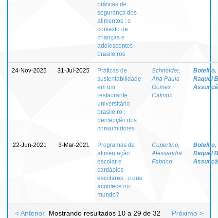
práticas de
segurança dos
alimentos : o
contexto de
crianças e
adolescentes
brasileiros
24-Nov-2025
31-Jul-2025
Práticas de
Schneider,
Botelho,
sustentabilidade
Ana Paula
Raquel B
em um
Gomes
Assunçã
restaurante
Calmon
universitário
brasileiro :
percepção dos
consumidores
22-Jun-2021
3-Mar-2021
Programas de
Cupertino,
Botelho,
alimentação
Alessandra
Raquel B
escolar e
Fabrino
Assunçã
cardápios
escolares : o que
acontece no
mundo?
< Anterior
Mostrando resultados 10 a 29 de 32
Próximo >