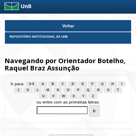
Skip
Voltar
navigation
REPOSITÓRIO INSTITUCIONAL DA UNB
Navegando por Orientador Botelho,
Raquel Braz Assunção
Ir para:
0-9
A
B
C
D
E
F
G
H
I
J
K
L
M
N
O
P
Q
R
S
T
U
V
W
X
Y
Z
ou entre com as primeiras letras: