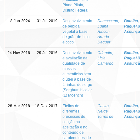
Plano Piloto,
Distrito Federal
8-Jan-2024
31-Jul-2019
Desenvolvimento
Damasceno,
Botelho,
de bebida
Luana
Raquel B
vegetal à base
Rincon
Assunçã
de grão-de-bico
Arruda
e coco
Daguer
24-Nov-2016
29-Jul-2016
Desenvolvimento
Orlandin,
Botelho,
e avaliação da
Lícia
Raquel B
qualidade de
Camargo
Assunçã
massas
alimentícias sem
glúten à base de
farinhas de sorgo
(Sorghum bicolor
(L) Moench)
28-Mar-2018
18-Dez-2017
Efeitos de
Castro,
Botelho,
diferentes
Neide
Raquel B
processos de
Torres de
Assunçã
cocção na
aceitação e no
conteúdo de
carotenoides, de