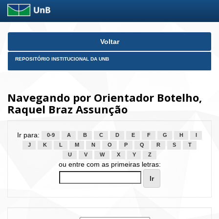
Skip
Voltar
navigation
REPOSITÓRIO INSTITUCIONAL DA UNB
Navegando por Orientador Botelho,
Raquel Braz Assunção
Ir para:
0-9
A
B
C
D
E
F
G
H
I
J
K
L
M
N
O
P
Q
R
S
T
U
V
W
X
Y
Z
ou entre com as primeiras letras: