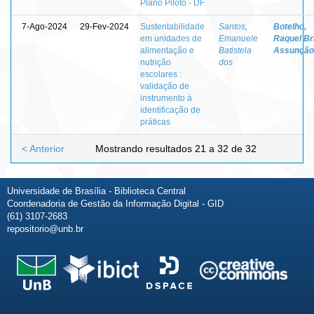
Plano Piloto - DF
7-Ago-2024
29-Fev-2024
Sustentabilidade
Santos,
Botelho,
em unidades de
Emanuele
Raquel Br
alimentação e
Batistela
Assunção
nutrição
dos
escolares :
validação de
instrumento à
identificação de
práticas
< Anterior
Mostrando resultados 21 a 32 de 32
Universidade de Brasília - Biblioteca Central
Coordenadoria de Gestão da Informação Digital - GID
(61) 3107-2683
repositorio@unb.br