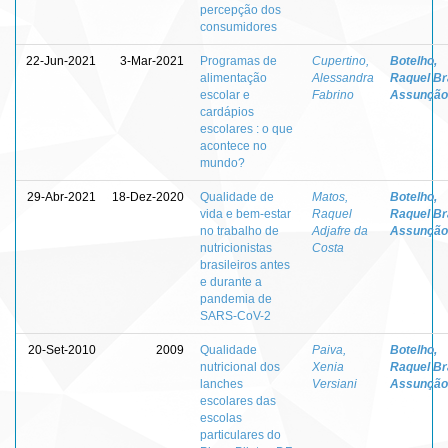
percepção dos
consumidores
22-Jun-2021
3-Mar-2021
Programas de
Cupertino,
Botelho,
alimentação
Alessandra
Raquel Br
escolar e
Fabrino
Assunção
cardápios
escolares : o que
acontece no
mundo?
29-Abr-2021
18-Dez-2020
Qualidade de
Matos,
Botelho,
vida e bem-estar
Raquel
Raquel Br
no trabalho de
Adjafre da
Assunção
nutricionistas
Costa
brasileiros antes
e durante a
pandemia de
SARS-CoV-2
20-Set-2010
2009
Qualidade
Paiva,
Botelho,
nutricional dos
Xenia
Raquel Br
lanches
Versiani
Assunção
escolares das
escolas
particulares do