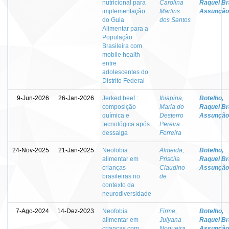
nutricional para
Carolina
Raquel Br
implementação
Martins
Assunção
do Guia
dos Santos
Alimentar para a
População
Brasileira com
mobile health
entre
adolescentes do
Distrito Federal
9-Jun-2026
26-Jan-2026
Jerked beef :
Ibiapina,
Botelho,
composição
Maria do
Raquel Br
química e
Desterro
Assunção
tecnológica após
Pereira
dessalga
Ferreira
24-Nov-2025
21-Jan-2025
Neofobia
Almeida,
Botelho,
alimentar em
Priscila
Raquel Br
crianças
Claudino
Assunção
brasileiras no
de
contexto da
neurodiversidade
7-Ago-2024
14-Dez-2023
Neofobia
Firme,
Botelho,
alimentar em
Julyana
Raquel Br
crianças com
Nogueira
Assunção