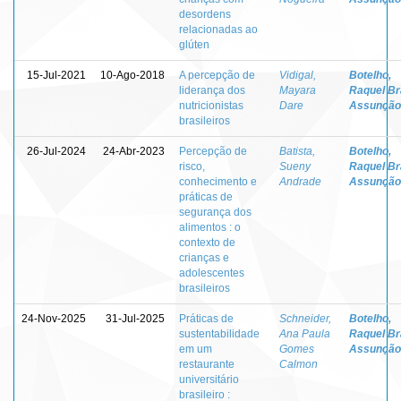
desordens
relacionadas ao
glúten
15-Jul-2021
10-Ago-2018
A percepção de
Vidigal,
Botelho,
liderança dos
Mayara
Raquel Br
nutricionistas
Dare
Assunção
brasileiros
26-Jul-2024
24-Abr-2023
Percepção de
Batista,
Botelho,
risco,
Sueny
Raquel Br
conhecimento e
Andrade
Assunção
práticas de
segurança dos
alimentos : o
contexto de
crianças e
adolescentes
brasileiros
24-Nov-2025
31-Jul-2025
Práticas de
Schneider,
Botelho,
sustentabilidade
Ana Paula
Raquel Br
em um
Gomes
Assunção
restaurante
Calmon
universitário
brasileiro :