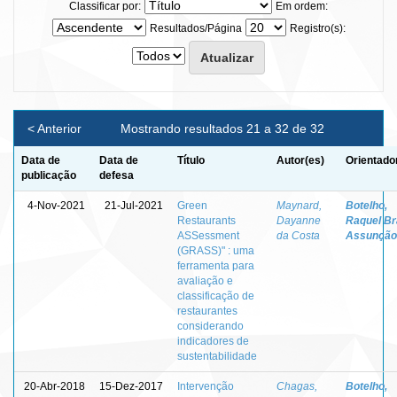
Classificar por:
Em ordem:
Resultados/Página
Registro(s):
< Anterior
Mostrando resultados 21 a 32 de 32
Data de
Data de
Título
Autor(es)
Orientado
publicação
defesa
4-Nov-2021
21-Jul-2021
Green
Maynard,
Botelho,
Restaurants
Dayanne
Raquel Br
ASSessment
da Costa
Assunção
(GRASS)" : uma
ferramenta para
avaliação e
classificação de
restaurantes
considerando
indicadores de
sustentabilidade
20-Abr-2018
15-Dez-2017
Intervenção
Chagas,
Botelho,