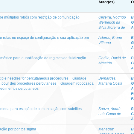
Autor(es)
O
e múltiplos robôs com restrição de comunicação
Oliveira, Rodrigo
B
Werberich da
G
Silva Moreira de
A
de rotas no espaço de configuração e sua aplicação em
Adorno, Bruno
B
Vilhena
G
A
étrico para quantificação de regimes de fluidização
Fiorillo, David de
B
Almeida
G
A
exible needles for percutaneous procedures = Guidage
Bernardes,
B
bles pour des procédures percutanées = Guiagem robotizada
Mariana Costa
G
ocedimentos percutâneos
A
P
P
ntena para estação de comunicação com satélites
Souza, André
B
Luiz Gama de
G
A
ação por pontos sigma
Menegaz,
B