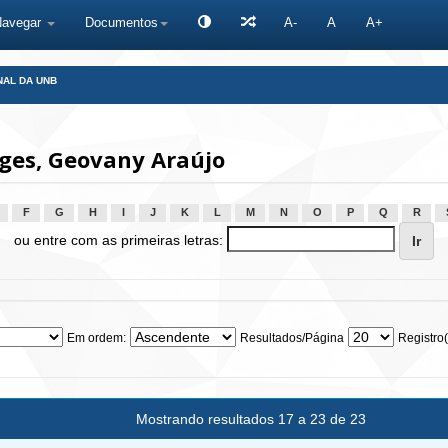
Navegar
Documentos
A-
A
A+
NAL DA UNB
ges, Geovany Araújo
F
G
H
I
J
K
L
M
N
O
P
Q
R
ou entre com as primeiras letras:
Em ordem:
Resultados/Página
Registro(
Mostrando resultados 17 a 23 de 23