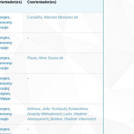
rientador(es)
Coorientador(es)
orges,
Carvalho, Marcelo Menezes de
eovany
raújo
orges,
-
eovany
raújo
orges,
Paula, Aline Souza de
eovany
raújo
orges,
-
eovany
raújo
;
oignet,
hilippe
orges,
Ishihara, João Yoshiyuki
;
Kulabukhov,
eovany
Anatoliy Mikhailovich
;
Larin, Vladimir
raújo
Alekseyevich
;
Belikov, Vladimir Viktorovich
orges,
-