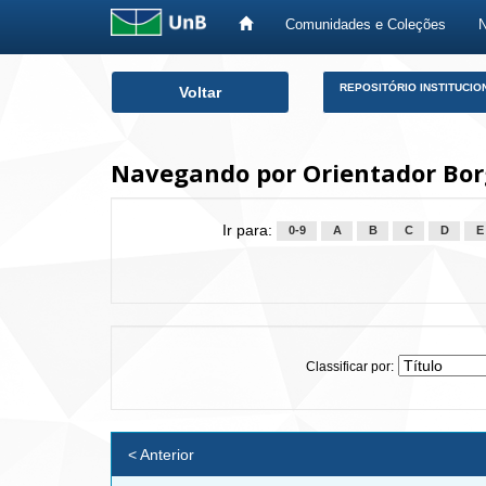
Comunidades e Coleções
Skip
REPOSITÓRIO INSTITUCIO
Voltar
navigation
Navegando por Orientador Bor
Ir para:
0-9
A
B
C
D
E
Classificar por:
< Anterior