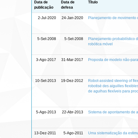
Data de
Data de
Título
publicação
defesa
2-Jul-2020
24-Jan-2020
Planejamento de movimento d
5-Set-2008
5-Set-2008
Planejamento probabilístico 
robótica móvel
3-Ago-2017
31-Mar-2017
Proposta de modelo não-param
10-Set-2013
19-Dez-2012
Robot-assisted steering of fl
robotisé des aiguilles flexi
de agulhas flexíveis para pr
5-Ago-2013
22-Abr-2013
Sistema de apontamento de a
13-Dez-2011
5-Ago-2011
Uma sistematização da estim