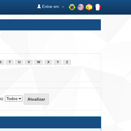
Entrar em:
S
T
U
V
W
X
Y
Z
s):