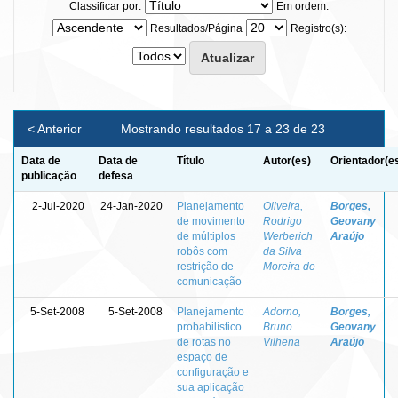
Classificar por:
Em ordem:
Resultados/Página
Registro(s):
< Anterior
Mostrando resultados 17 a 23 de 23
Data de
Data de
Título
Autor(es)
Orientador(e
publicação
defesa
2-Jul-2020
24-Jan-2020
Planejamento
Oliveira,
Borges,
de movimento
Rodrigo
Geovany
de múltiplos
Werberich
Araújo
robôs com
da Silva
restrição de
Moreira de
comunicação
5-Set-2008
5-Set-2008
Planejamento
Adorno,
Borges,
probabilístico
Bruno
Geovany
de rotas no
Vilhena
Araújo
espaço de
configuração e
sua aplicação