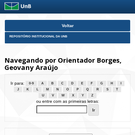
Skip
Voltar
navigation
REPOSITÓRIO INSTITUCIONAL DA UNB
Navegando por Orientador Borges,
Geovany Araújo
Ir para:
0-9
A
B
C
D
E
F
G
H
I
J
K
L
M
N
O
P
Q
R
S
T
U
V
W
X
Y
Z
ou entre com as primeiras letras: