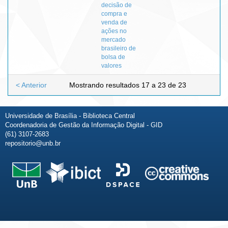
decisão de
compra e
venda de
ações no
mercado
brasileiro de
bolsa de
valores
< Anterior
Mostrando resultados 17 a 23 de 23
Universidade de Brasília - Biblioteca Central
Coordenadoria de Gestão da Informação Digital - GID
(61) 3107-2683
repositorio@unb.br