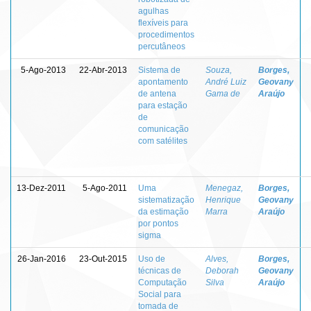
agulhas
flexíveis para
procedimentos
percutâneos
5-Ago-2013
22-Abr-2013
Sistema de
Souza,
Borges,
apontamento
André Luiz
Geovany
de antena
Gama de
Araújo
para estação
de
comunicação
com satélites
13-Dez-2011
5-Ago-2011
Uma
Menegaz,
Borges,
sistematização
Henrique
Geovany
da estimação
Marra
Araújo
por pontos
sigma
26-Jan-2016
23-Out-2015
Uso de
Alves,
Borges,
técnicas de
Deborah
Geovany
Computação
Silva
Araújo
Social para
tomada de