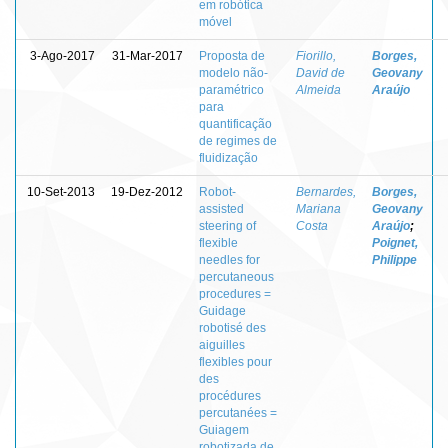
em robótica
móvel
3-Ago-2017
31-Mar-2017
Proposta de
Fiorillo,
Borges,
modelo não-
David de
Geovany
paramétrico
Almeida
Araújo
para
quantificação
de regimes de
fluidização
10-Set-2013
19-Dez-2012
Robot-
Bernardes,
Borges,
assisted
Mariana
Geovany
steering of
Costa
Araújo
;
flexible
Poignet,
needles for
Philippe
percutaneous
procedures =
Guidage
robotisé des
aiguilles
flexibles pour
des
procédures
percutanées =
Guiagem
robotizada de