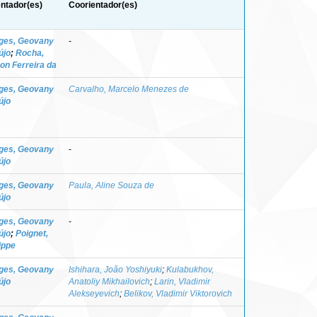
entador(es)
Coorientador(es)
ges, Geovany
-
újo
;
Rocha,
on Ferreira da
ges, Geovany
Carvalho, Marcelo Menezes de
újo
ges, Geovany
-
újo
ges, Geovany
Paula, Aline Souza de
újo
ges, Geovany
-
újo
;
Poignet,
ippe
ges, Geovany
Ishihara, João Yoshiyuki
;
Kulabukhov,
újo
Anatoliy Mikhailovich
;
Larin, Vladimir
Alekseyevich
;
Belikov, Vladimir Viktorovich