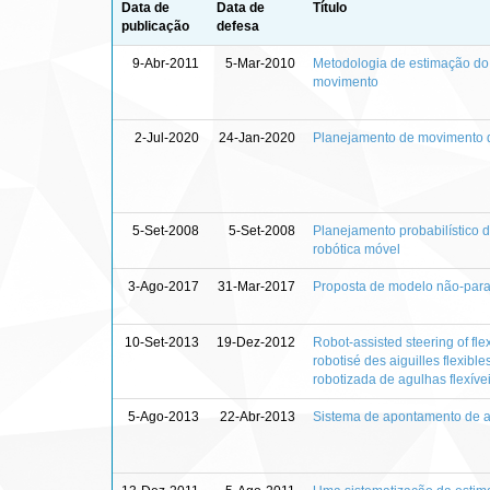
Data de
Data de
Título
publicação
defesa
9-Abr-2011
5-Mar-2010
Metodologia de estimação do 
movimento
2-Jul-2020
24-Jan-2020
Planejamento de movimento d
5-Set-2008
5-Set-2008
Planejamento probabilístico 
robótica móvel
3-Ago-2017
31-Mar-2017
Proposta de modelo não-param
10-Set-2013
19-Dez-2012
Robot-assisted steering of fl
robotisé des aiguilles flexi
robotizada de agulhas flexív
5-Ago-2013
22-Abr-2013
Sistema de apontamento de a