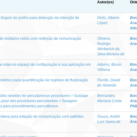
Autor(es)
Ori
ângulo do joelho para detecção da intenção de
Delis, Alberto
Bor
López
Ara
Ads
e múltiplos robôs com restrição de comunicação
Oliveira,
Bor
Rodrigo
Ara
Werberich da
Silva Moreira de
de rotas no espaço de configuração e sua aplicação em
Adorno, Bruno
Bor
Vilhena
Ara
étrico para quantificação de regimes de fluidização
Fiorillo, David
Bor
de Almeida
Ara
exible needles for percutaneous procedures = Guidage
Bernardes,
Bor
bles pour des procédures percutanées = Guiagem
Mariana Costa
Ara
eis para procedimentos percutâneos
Phil
ntena para estação de comunicação com satélites
Souza, André
Bor
Luiz Gama de
Ara