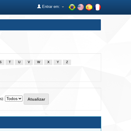
Entrar em:
S
T
U
V
W
X
Y
Z
s):