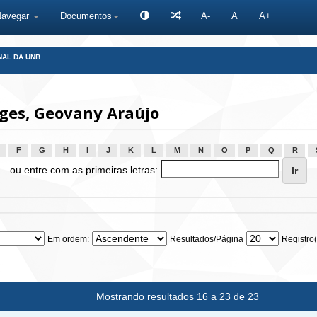
Navegar
Documentos
A-
A
A+
NAL DA UNB
ges, Geovany Araújo
F
G
H
I
J
K
L
M
N
O
P
Q
R
ou entre com as primeiras letras:
Em ordem:
Resultados/Página
Registro(
Mostrando resultados 16 a 23 de 23