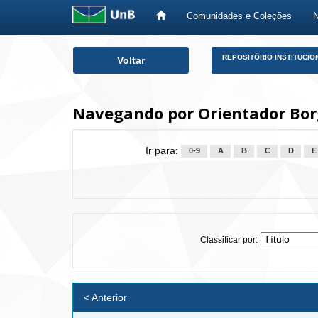
Comunidades e Coleções
Skip
REPOSITÓRIO INSTITUCIO
Voltar
navigation
Navegando por Orientador Bor
Ir para:
0-9
A
B
C
D
E
Classificar por:
< Anterior