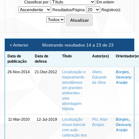
Classificar por:
Em ordem:
Resultados/Página
Registro(s):
< Anterior
Mostrando resultados 14 a 23 de 23
Data de
Data de
Título
Autor(es)
Orientador(e
publicação
defesa
26-Nov-2014
21-Dez-2012
Localização e
Alves,
Borges,
mapeamento
Eduardo
Geovany
simultâneos
da Silva
Araújo
em grandes
ambientes :
uma
abordagem
híbrida
11-Mar-2020
12-Jul-2019
Localização
Pio, Artur
Borges,
visual inercial
Borges
Geovany
com auto-
Araújo
calibração dos