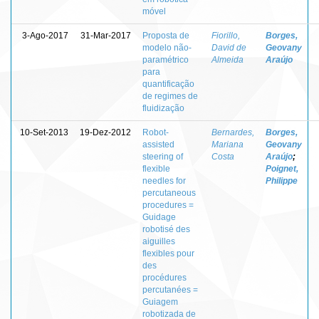
móvel
3-Ago-2017
31-Mar-2017
Proposta de
Fiorillo,
Borges,
modelo não-
David de
Geovany
paramétrico
Almeida
Araújo
para
quantificação
de regimes de
fluidização
10-Set-2013
19-Dez-2012
Robot-
Bernardes,
Borges,
assisted
Mariana
Geovany
steering of
Costa
Araújo
;
flexible
Poignet,
needles for
Philippe
percutaneous
procedures =
Guidage
robotisé des
aiguilles
flexibles pour
des
procédures
percutanées =
Guiagem
robotizada de