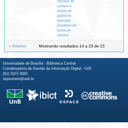
decisão de
compra e
venda de
ações no
mercado
brasileiro de
bolsa de
valores
< Anterior
Mostrando resultados 14 a 23 de 23
Universidade de Brasília - Biblioteca Central
Coordenadoria de Gestão da Informação Digital - GID
(61) 3107-2683
repositorio@unb.br