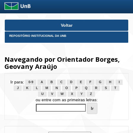
Skip
Voltar
navigation
REPOSITÓRIO INSTITUCIONAL DA UNB
Navegando por Orientador Borges,
Geovany Araújo
Ir para:
0-9
A
B
C
D
E
F
G
H
I
J
K
L
M
N
O
P
Q
R
S
T
U
V
W
X
Y
Z
ou entre com as primeiras letras: