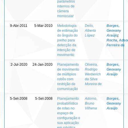
parâmetros
internos de
câmera
monocular
9-Abr-2011
5-Mar-2010
Metodologia
Delis,
Borges,
de estimação
Alberto
Geovany
do ângulo do
López
Araújo
;
joelho para
Rocha, Adso
detecção da
Ferreira da
intenção de
movimento
2-Jul-2020
24-Jan-2020
Planejamento
Oliveira,
Borges,
de movimento
Rodrigo
Geovany
de múltiplos
Werberich
Araújo
robôs com
da Silva
restrição de
Moreira de
comunicação
5-Set-2008
5-Set-2008
Planejamento
Adorno,
Borges,
probabilístico
Bruno
Geovany
de rotas no
Vilhena
Araújo
espaço de
configuração e
sua aplicação
em robótica