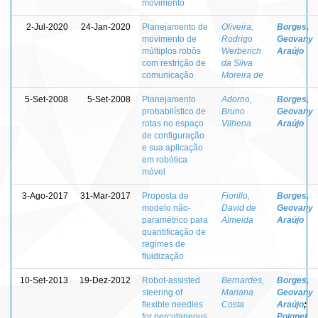
movimento
2-Jul-2020
24-Jan-2020
Planejamento de
Oliveira,
Borges,
movimento de
Rodrigo
Geovany
múltiplos robôs
Werberich
Araújo
com restrição de
da Silva
comunicação
Moreira de
5-Set-2008
5-Set-2008
Planejamento
Adorno,
Borges,
probabilístico de
Bruno
Geovany
rotas no espaço
Vilhena
Araújo
de configuração
e sua aplicação
em robótica
móvel
3-Ago-2017
31-Mar-2017
Proposta de
Fiorillo,
Borges,
modelo não-
David de
Geovany
paramétrico para
Almeida
Araújo
quantificação de
regimes de
fluidização
10-Set-2013
19-Dez-2012
Robot-assisted
Bernardes,
Borges,
steering of
Mariana
Geovany
flexible needles
Costa
Araújo
;
for percutaneous
Poignet,