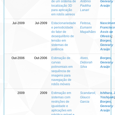
de um sistema de
Antônio
Geovany
localização 3D
Padilha
Araújo
para aplicação
Lanari
em robôs aéreos
Jul-2009
Jul-2009
Estacionariedade
Feitosa,
Nascimen
e periodicidade
Eumann
Francisco
do fator de
Magalhães
Assis de
desequilíbrio de
Oliveira
;
tensão em
Borges,
sistemas de
Geovany
potência
Araújo
Out-2006
Out-2006
Estimação de
Alves,
Borges,
curvas
Deborah
Geovany
polinomiais em
Silva
Araújo
sequência de
imagens para
navegação de
robôs móveis
2009
2009
Estimação em
Scandaroli,
Ishihara, 
sistemas com
Glauco
Yoshiyuki
restrições de
Garcia
Borges,
igualdade e
Geovany
aplicações em
Araújo
robótica móvel e