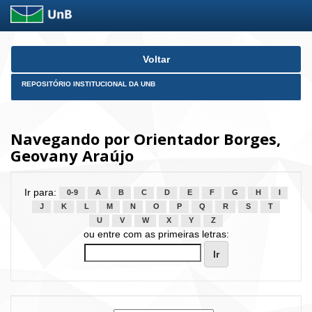
Skip
Voltar
navigation
REPOSITÓRIO INSTITUCIONAL DA UNB
Navegando por Orientador Borges,
Geovany Araújo
Ir para:
0-9
A
B
C
D
E
F
G
H
I
J
K
L
M
N
O
P
Q
R
S
T
U
V
W
X
Y
Z
ou entre com as primeiras letras: