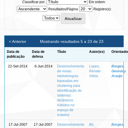
Classificar por:
Em ordem:
Resultados/Página
Registro(s):
< Anterior
Mostrando resultados 5 a 23 de 23
Data de
Data de
Título
Autor(es)
Orientado
publicação
defesa
22-Set-2014
6-Jun-2014
Desenvolvimento
Lopes,
Borges,
de novas
Renato
Geovany
metodologias
Vilela
Araújo
baseadas em
clustering para
identificação de
sistemas
dinâmicos
hídridos no
espaço de
estados
17-Jul-2007
17-Jul-2007
Desenvolvimento
Bó,
Borges,