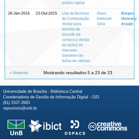
pontos sigma
26-Jan-2016
23-Out-2015
Uso de técnicas
Alves,
Borges,
de Computação
Deborah
Geovany
Social para
Silva
Araújo
tomada de
decisão de
compra e venda
de ações no
mercado
brasileiro de
bolsa de valores
< Anterior
Mostrando resultados 5 a 23 de 23
Universidade de Brasília - Biblioteca Central
Coordenadoria de Gestão da Informação Digital - GID
(61) 3107-2683
repositorio@unb.br