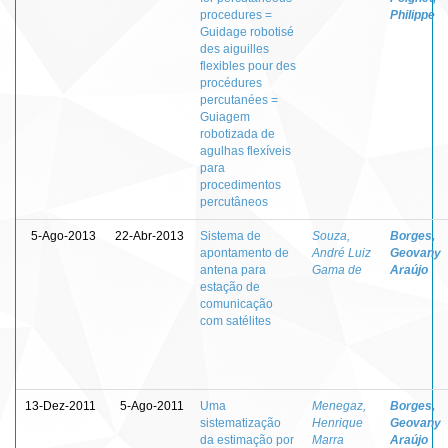
procedures =
Philippe
Guidage robotisé
des aiguilles
flexibles pour des
procédures
percutanées =
Guiagem
robotizada de
agulhas flexíveis
para
procedimentos
percutâneos
5-Ago-2013
22-Abr-2013
Sistema de
Souza,
Borges,
apontamento de
André Luiz
Geovany
antena para
Gama de
Araújo
estação de
comunicação
com satélites
13-Dez-2011
5-Ago-2011
Uma
Menegaz,
Borges,
sistematização
Henrique
Geovany
da estimação por
Marra
Araújo