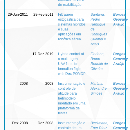
de reabilitação
29-Jun-2011
28-Fev-2011
Filtragem
Santana,
Borges,
estocástica para
Pedro
Geovany
sistemas híbridos
Henrique
Araújo
e suas
de
aplicações em
Rodrigues
robótica aérea
Quemel e
Assis
-
17-Dez-2019
Hybrid control of
Floriano,
Borges,
a multi-agent
Bruno
Geovany
UAV fleet for
Rodolfo de
Araújo
formation flight
Oliveira
with Dec-POMDP
2008
2008
Instrumentação e
Martins,
Borges,
controle de
Alexandre
Geovany
atitude para
Simões
Araújo
helimodelo
montado em uma
plataforma de
testes
Dez-2008
Dez-2008
Instrumentação e
Beckmann,
Borges,
controle de um
Ener Diniz
Geovany