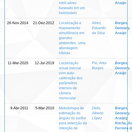
robô aéreo
Araújo
baseado em um
helimodelo
26-Nov-2014
21-Dez-2012
Localização e
Alves,
Borges,
mapeamento
Eduardo
Geovany
simultâneos em
da Silva
Araújo
grandes
ambientes : uma
abordagem
híbrida
11-Mar-2020
12-Jul-2019
Localização
Pio, Artur
Borges,
visual inercial
Borges
Geovany
com auto-
Araújo
calibração dos
parâmetros
internos de
câmera
monocular
9-Abr-2011
5-Mar-2010
Metodologia de
Delis,
Borges,
estimação do
Alberto
Geovany
ângulo do joelho
López
Araújo
;
para detecção da
Rocha, A
intenção de
Ferreira d