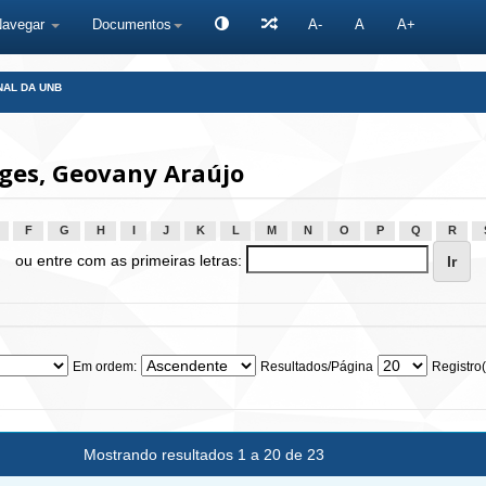
Navegar
Documentos
A-
A
A+
NAL DA UNB
ges, Geovany Araújo
F
G
H
I
J
K
L
M
N
O
P
Q
R
ou entre com as primeiras letras:
Em ordem:
Resultados/Página
Registro(
Mostrando resultados 1 a 20 de 23