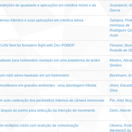
strições de igualdade e aplicações em robótica móvel e de
Scandaroli, G
Garcia
stemas híbridos e suas aplicações em robótica aérea
Santana, Ped
Henrique de
Rodrigues Qu
Assis
nt UAV fleet for formation flight with Dec-POMDP
Floriano, Bru
Rodolfo de Ol
 atitude para helimodelo montado em uma plataforma de testes
Martins, Alex
Simões
e um robô aéreo baseado em um helimodelo
Beckmann, En
imultâneos em grandes ambientes : uma abordagem híbrida
Alves, Eduar
Silva
com auto-calibração dos parâmetros internos de câmera monocular
Pio, Artur Bor
 ângulo do joelho para detecção da intenção de movimento
Delis, Albert
e múltiplos robôs com restrição de comunicação
Oliveira, Rodr
Werberich da 