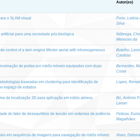
Autor(es)
ara o SLAM visual
Porto, Letícia
Silva
a artificial para uma sociedade pós-biológica
Nóbrega, Chri
Menezes da
tude control of a twin-engine tiltrotor aerial with inhomogeneous
Botelho, Leo
Cardoso
aproximação de portas por robôs móveis equipados com duas
Bernardes, M
Costa
todologias baseadas em clustering para identificação de
Lopes, Renato
 no espaço de estados
ma de localização 3D para aplicação em robôs aéreos
Bó, Antônio P
Lanari
dade do fator de desequilíbrio de tensão em sistemas de potência
Feitosa, Eum
Magalhães
iais em sequência de imagens para navegação de robôs móveis
Alves, Debora