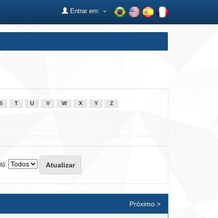
Entrar em:
S
T
U
V
W
X
Y
Z
s):
Próximo >