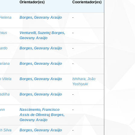
Orientador(es)
Coorientador(es)
 Helena
Borges, Geovany Araújo
-
stus
Venturelli, Suzete
;
Borges,
-
Geovany Araújo
nardo
Borges, Geovany Araújo
-
ariana
Borges, Geovany Araújo
-
 Vilela
Borges, Geovany Araújo
Ishihara, João
Yoshiyuki
adilha
Borges, Geovany Araújo
-
ann
Nascimento, Francisco
-
Assis de Oliveira
;
Borges,
Geovany Araújo
h Silva
Borges, Geovany Araújo
-