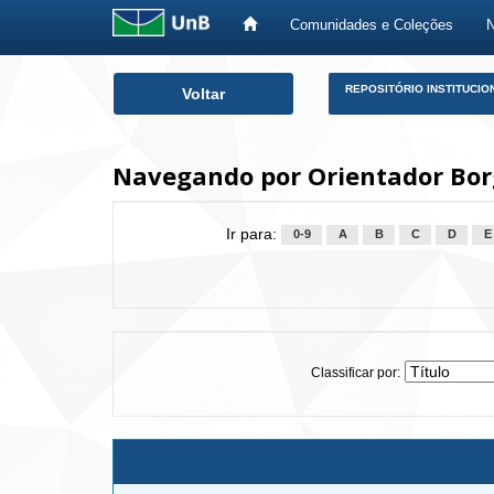
Comunidades e Coleções
Skip
REPOSITÓRIO INSTITUCIO
Voltar
navigation
Navegando por Orientador Bor
Ir para:
0-9
A
B
C
D
E
Classificar por: