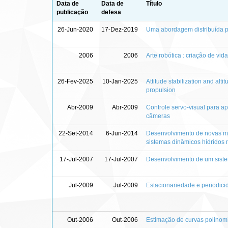
Data de
Data de
Título
publicação
defesa
26-Jun-2020
17-Dez-2019
Uma abordagem distribuída p
2006
2006
Arte robótica : criação de vid
26-Fev-2025
10-Jan-2025
Attitude stabilization and alti
propulsion
Abr-2009
Abr-2009
Controle servo-visual para 
câmeras
22-Set-2014
6-Jun-2014
Desenvolvimento de novas me
sistemas dinâmicos hídridos
17-Jul-2007
17-Jul-2007
Desenvolvimento de um siste
Jul-2009
Jul-2009
Estacionariedade e periodici
Out-2006
Out-2006
Estimação de curvas polinom