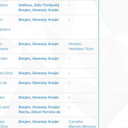
lauco
Ishihara, João Yoshiyuki
;
-
Borges, Geovany Araújo
ro
Borges, Geovany Araújo
-
emel e
no
Borges, Geovany Araújo
Ferreira,
iveira
Henrique Cézar
andre
Borges, Geovany Araújo
-
er Diniz
Borges, Geovany Araújo
-
do da
Borges, Geovany Araújo
-
ges
Borges, Geovany Araújo
-
o López
Borges, Geovany Araújo
;
-
Rocha, Adson Ferreira da
igo
Borges, Geovany Araújo
Carvalho,
Silva
Marcelo Menezes