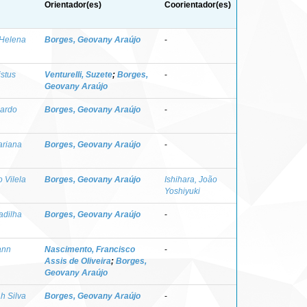
Orientador(es)
Coorientador(es)
 Helena
Borges, Geovany Araújo
-
stus
Venturelli, Suzete
;
Borges,
-
Geovany Araújo
nardo
Borges, Geovany Araújo
-
ariana
Borges, Geovany Araújo
-
 Vilela
Borges, Geovany Araújo
Ishihara, João
Yoshiyuki
adilha
Borges, Geovany Araújo
-
ann
Nascimento, Francisco
-
Assis de Oliveira
;
Borges,
Geovany Araújo
h Silva
Borges, Geovany Araújo
-