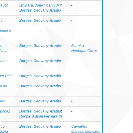
lauco
Ishihara, João Yoshiyuki
;
-
Borges, Geovany Araújo
ro
Borges, Geovany Araújo
-
emel e
no
Borges, Geovany Araújo
Ferreira,
iveira
Henrique Cézar
andre
Borges, Geovany Araújo
-
er Diniz
Borges, Geovany Araújo
-
do da
Borges, Geovany Araújo
-
ges
Borges, Geovany Araújo
-
o López
Borges, Geovany Araújo
;
-
Rocha, Adson Ferreira da
igo
Borges, Geovany Araújo
Carvalho,
Silva
Marcelo Menezes