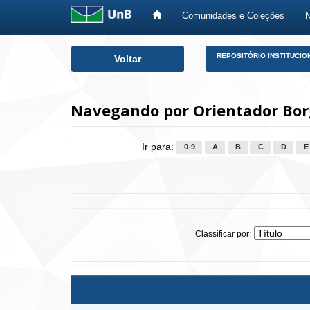
Comunidades e Coleções
Skip
REPOSITÓRIO INSTITUCIO
Voltar
navigation
Navegando por Orientador Bor
Ir para:
0-9
A
B
C
D
E
Classificar por: