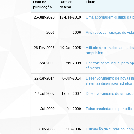
Data de
Data de
Título
publicação
defesa
26-Jun-2020
17-Dez-2019
Uma abordagem distribuída p
2006
2006
Arte robótica : criação de vid
26-Fev-2025
10-Jan-2025
Attitude stabilization and alti
propulsion
Abr-2009
Abr-2009
Controle servo-visual para 
câmeras
22-Set-2014
6-Jun-2014
Desenvolvimento de novas me
sistemas dinâmicos hídridos
17-Jul-2007
17-Jul-2007
Desenvolvimento de um siste
Jul-2009
Jul-2009
Estacionariedade e periodici
Out-2006
Out-2006
Estimação de curvas polinom