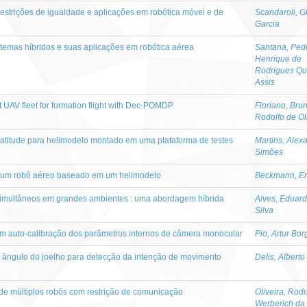
strições de igualdade e aplicações em robótica móvel e de
Scandaroli, G
Garcia
stemas híbridos e suas aplicações em robótica aérea
Santana, Ped
Henrique de
Rodrigues Qu
Assis
nt UAV fleet for formation flight with Dec-POMDP
Floriano, Bru
Rodolfo de Ol
 atitude para helimodelo montado em uma plataforma de testes
Martins, Alex
Simões
e um robô aéreo baseado em um helimodelo
Beckmann, En
imultâneos em grandes ambientes : uma abordagem híbrida
Alves, Eduar
Silva
com auto-calibração dos parâmetros internos de câmera monocular
Pio, Artur Bor
 ângulo do joelho para detecção da intenção de movimento
Delis, Albert
e múltiplos robôs com restrição de comunicação
Oliveira, Rodr
Werberich da 