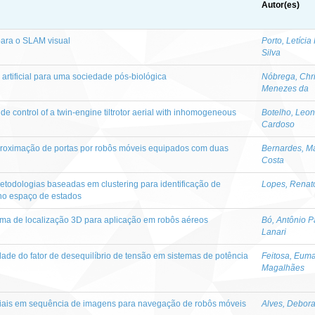
Autor(es)
ara o SLAM visual
Porto, Letícia
Silva
a artificial para uma sociedade pós-biológica
Nóbrega, Chri
Menezes da
tude control of a twin-engine tiltrotor aerial with inhomogeneous
Botelho, Leo
Cardoso
aproximação de portas por robôs móveis equipados com duas
Bernardes, M
Costa
todologias baseadas em clustering para identificação de
Lopes, Renato
 no espaço de estados
ma de localização 3D para aplicação em robôs aéreos
Bó, Antônio P
Lanari
dade do fator de desequilíbrio de tensão em sistemas de potência
Feitosa, Eum
Magalhães
iais em sequência de imagens para navegação de robôs móveis
Alves, Debora