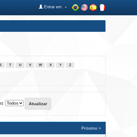
Entrar em:
S
T
U
V
W
X
Y
Z
s):
Próximo >