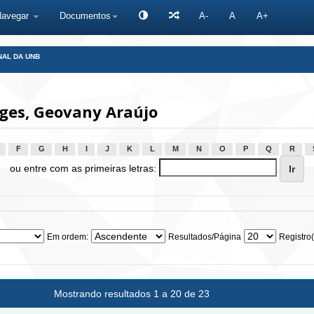
Navegar
Documentos
A-
A
A+
NAL DA UNB
ges, Geovany Araújo
F
G
H
I
J
K
L
M
N
O
P
Q
R
ou entre com as primeiras letras:
Em ordem:
Resultados/Página
Registro(
Mostrando resultados 1 a 20 de 23