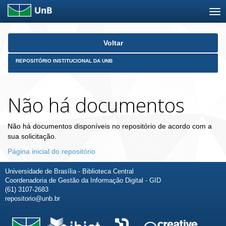
Skip
Voltar
navigation
REPOSITÓRIO INSTITUCIONAL DA UNB
Não há documentos
Não há documentos disponíveis no repositório de acordo com a
sua solicitação.
Página inicial do repositório
Universidade de Brasília - Biblioteca Central
Coordenadoria de Gestão da Informação Digital - GID
(61) 3107-2683
repositorio@unb.br