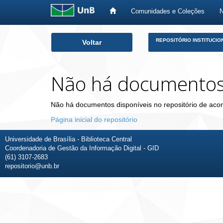
Comunidades e Coleções
Skip
REPOSITÓRIO INSTITUCIO
Voltar
navigation
Não há documento
Não há documentos disponíveis no repositório de acor
Página inicial do repositório
Universidade de Brasília - Biblioteca Central
Coordenadoria de Gestão da Informação Digital - GID
(61) 3107-2683
repositorio@unb.br