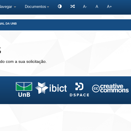
Navegar
Documentos
A-
A
A+
NAL DA UNB
s
do com a sua solicitação.