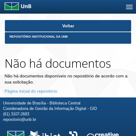
Skip
Voltar
navigation
REPOSITÓRIO INSTITUCIONAL DA UNB
Não há documentos
Não há documentos disponíveis no repositório de acordo com a
sua solicitação.
Página inicial do repositório
Universidade de Brasília - Biblioteca Central
Coordenadoria de Gestão da Informação Digital - GID
(61) 3107-2683
repositorio@unb.br