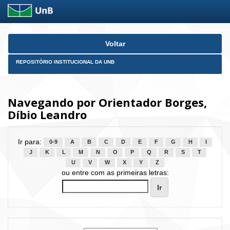
Skip
Voltar
navigation
REPOSITÓRIO INSTITUCIONAL DA UNB
Navegando por Orientador Borges,
Díbio Leandro
Ir para:
0-9
A
B
C
D
E
F
G
H
I
J
K
L
M
N
O
P
Q
R
S
T
U
V
W
X
Y
Z
ou entre com as primeiras letras: