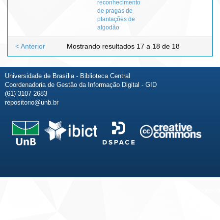
reconhecimento
de pragas de
plantações de
algodão
< Anterior
Mostrando resultados 17 a 18 de 18
Universidade de Brasília - Biblioteca Central
Coordenadoria de Gestão da Informação Digital - GID
(61) 3107-2683
repositorio@unb.br
Fale conosco
Sobre