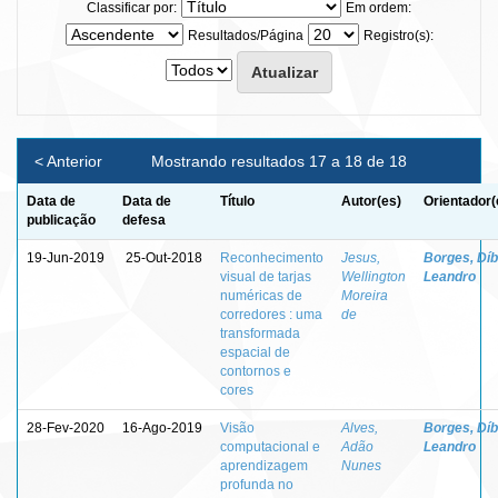
Classificar por:
Em ordem:
Resultados/Página
Registro(s):
< Anterior
Mostrando resultados 17 a 18 de 18
Data de
Data de
Título
Autor(es)
Orientador(
publicação
defesa
19-Jun-2019
25-Out-2018
Reconhecimento
Jesus,
Borges, Díb
visual de tarjas
Wellington
Leandro
numéricas de
Moreira
corredores : uma
de
transformada
espacial de
contornos e
cores
28-Fev-2020
16-Ago-2019
Visão
Alves,
Borges, Díb
computacional e
Adão
Leandro
aprendizagem
Nunes
profunda no