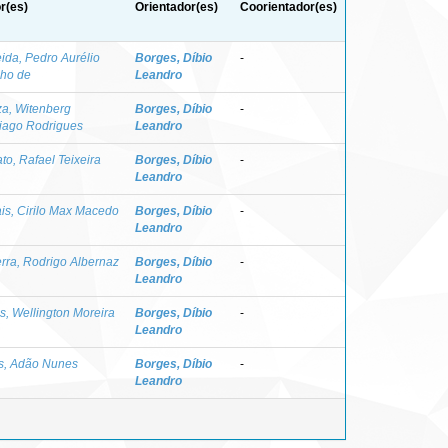
r(es)
Orientador(es)
Coorientador(es)
ida, Pedro Aurélio
Borges, Díbio
-
ho de
Leandro
a, Witenberg
Borges, Díbio
-
iago Rodrigues
Leandro
to, Rafael Teixeira
Borges, Díbio
-
Leandro
is, Cirilo Max Macedo
Borges, Díbio
-
Leandro
rra, Rodrigo Albernaz
Borges, Díbio
-
Leandro
s, Wellington Moreira
Borges, Díbio
-
Leandro
s, Adão Nunes
Borges, Díbio
-
Leandro