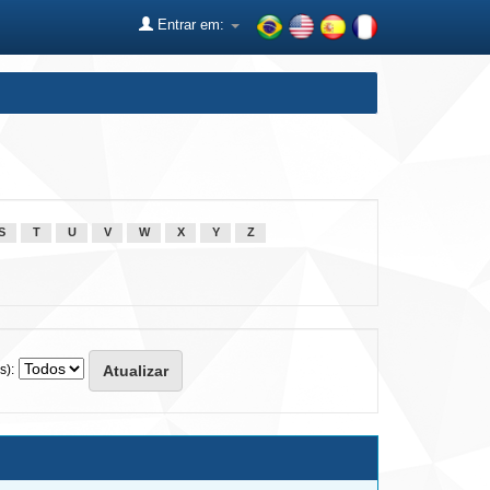
Entrar em:
S
T
U
V
W
X
Y
Z
s):