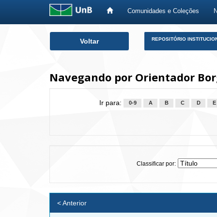
Comunidades e Coleções
Skip
REPOSITÓRIO INSTITUCIO
Voltar
navigation
Navegando por Orientador Borg
Ir para:
0-9
A
B
C
D
E
Classificar por:
< Anterior