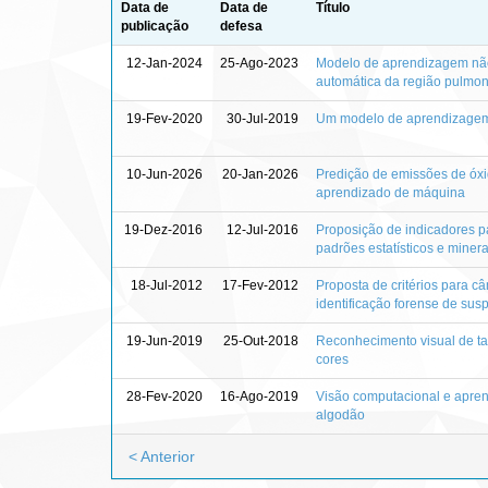
Data de
Data de
Título
publicação
defesa
12-Jan-2024
25-Ago-2023
Modelo de aprendizagem não
automática da região pulmo
19-Fev-2020
30-Jul-2019
Um modelo de aprendizagem 
10-Jun-2026
20-Jan-2026
Predição de emissões de óxi
aprendizado de máquina
19-Dez-2016
12-Jul-2016
Proposição de indicadores pa
padrões estatísticos e mine
18-Jul-2012
17-Fev-2012
Proposta de critérios para c
identificação forense de susp
19-Jun-2019
25-Out-2018
Reconhecimento visual de ta
cores
28-Fev-2020
16-Ago-2019
Visão computacional e apre
algodão
< Anterior