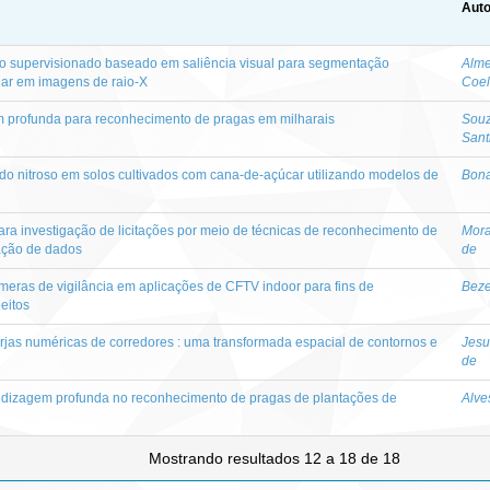
Auto
 supervisionado baseado em saliência visual para segmentação
Alme
nar em imagens de raio-X
Coel
profunda para reconhecimento de pragas em milharais
Souz
Sant
do nitroso em solos cultivados com cana-de-açúcar utilizando modelos de
Bona
ra investigação de licitações por meio de técnicas de reconhecimento de
Mora
ração de dados
de
âmeras de vigilância em aplicações de CFTV indoor para fins de
Beze
eitos
rjas numéricas de corredores : uma transformada espacial de contornos e
Jesu
de
ndizagem profunda no reconhecimento de pragas de plantações de
Alve
Mostrando resultados 12 a 18 de 18