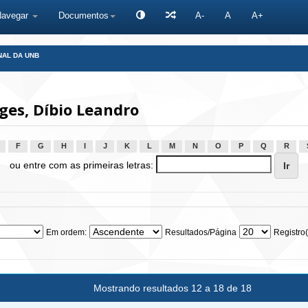
Navegar
Documentos
A-
A
A+
NAL DA UNB
es, Díbio Leandro
F
G
H
I
J
K
L
M
N
O
P
Q
R
ou entre com as primeiras letras:
Em ordem:
Resultados/Página
Registro(
Mostrando resultados 12 a 18 de 18