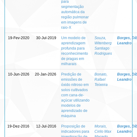
para
segmentação
automática da
região pulmonar
em imagens de
raio-X
19-Fev-2020
30-Jul-2019
Um modelo de
Souza,
Borges, Dí
aprendizagem
Witenberg
Leandro
profunda para
Santiago
reconhecimento
Rodrigues
de pragas em
milharais
10-Jun-2026
20-Jan-2026
Predição de
Bonato,
Borges, Dí
emissões de
Rafael
Leandro
óxido nitroso em
Teixeira
solos cultivados
com cana-de-
açúcar utilizando
modelos de
aprendizado de
máquina
19-Dez-2016
12-Jul-2016
Proposição de
Morais,
Borges, Dí
indicadores para
Cirilo Max
Leandro
investigação de
Macedo