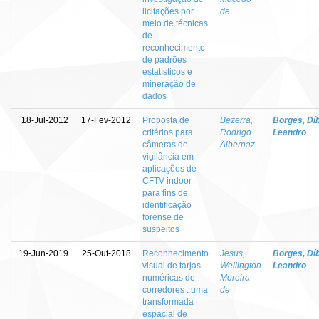
licitações por
de
meio de técnicas
de
reconhecimento
de padrões
estatísticos e
mineração de
dados
18-Jul-2012
17-Fev-2012
Proposta de
Bezerra,
Borges, Dí
critérios para
Rodrigo
Leandro
câmeras de
Albernaz
vigilância em
aplicações de
CFTV indoor
para fins de
identificação
forense de
suspeitos
19-Jun-2019
25-Out-2018
Reconhecimento
Jesus,
Borges, Dí
visual de tarjas
Wellington
Leandro
numéricas de
Moreira
corredores : uma
de
transformada
espacial de