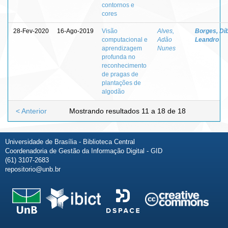
contornos e
cores
28-Fev-2020
16-Ago-2019
Visão
Alves,
Borges, Dí
computacional e
Adão
Leandro
aprendizagem
Nunes
profunda no
reconhecimento
de pragas de
plantações de
algodão
< Anterior
Mostrando resultados 11 a 18 de 18
Universidade de Brasília - Biblioteca Central
Coordenadoria de Gestão da Informação Digital - GID
(61) 3107-2683
repositorio@unb.br