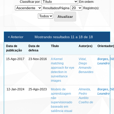
Classificar por:
Em ordem:
Resultados/Página
Registro(s):
< Anterior
Mostrando resultados 11 a 18 de 18
Data de
Data de
Título
Autor(es)
Orientador
publicação
defesa
15-Ago-2017
23-Nov-2016
A Kernel
Vidal,
Borges, Dí
matching
Diego
Leandro
approach for eye
Armando
detection in
Benavides
surveillance
images
12-Jan-2024
25-Ago-2023
Modelo de
Almeida,
Borges, Dí
aprendizagem
Pedro
Leandro
não
Aurélio
supervisionado
Coelho de
baseado em
saliência visual