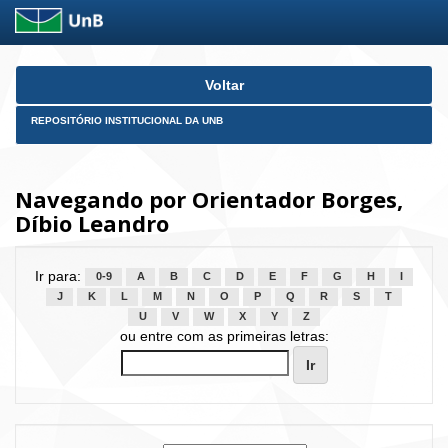
Skip
Voltar
navigation
REPOSITÓRIO INSTITUCIONAL DA UNB
Navegando por Orientador Borges,
Díbio Leandro
Ir para:
0-9
A
B
C
D
E
F
G
H
I
J
K
L
M
N
O
P
Q
R
S
T
U
V
W
X
Y
Z
ou entre com as primeiras letras: