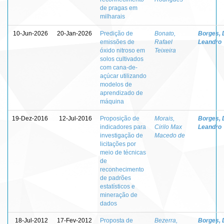
de pragas em
milharais
10-Jun-2026
20-Jan-2026
Predição de
Bonato,
Borges, 
emissões de
Rafael
Leandro
óxido nitroso em
Teixeira
solos cultivados
com cana-de-
açúcar utilizando
modelos de
aprendizado de
máquina
19-Dez-2016
12-Jul-2016
Proposição de
Morais,
Borges, 
indicadores para
Cirilo Max
Leandro
investigação de
Macedo de
licitações por
meio de técnicas
de
reconhecimento
de padrões
estatísticos e
mineração de
dados
18-Jul-2012
17-Fev-2012
Proposta de
Bezerra,
Borges, 