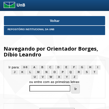
Skip
Voltar
navigation
REPOSITÓRIO INSTITUCIONAL DA UNB
Navegando por Orientador Borges,
Díbio Leandro
Ir para:
0-9
A
B
C
D
E
F
G
H
I
J
K
L
M
N
O
P
Q
R
S
T
U
V
W
X
Y
Z
ou entre com as primeiras letras: