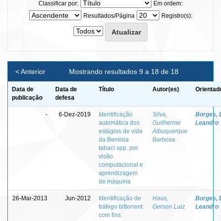
Classificar por:
Em ordem:
Resultados/Página
Registro(s):
< Anterior
Mostrando resultados 9 a 18 de 18
Data de
Data de
Título
Autor(es)
Orientad
publicação
defesa
-
6-Dez-2019
Identificação
Silva,
Borges, 
automática dos
Guilherme
Leandro
estágios de vida
Albuquerque
da Bemisia
Barbosa
tabaci spp. por
visão
computacional e
aprendizagem
de máquina
26-Mar-2013
Jun-2012
Identificação de
Haus,
Borges, 
tráfego bittorrent
Gerson Luiz
Leandro
com fins