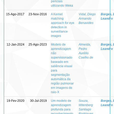
periciais
utilizando Weka
15-Ago-2017
23-Nov-2016
A Kernel
Vidal, Diego
Borges, 
matching
Armando
Leandro
approach for eye
Benavides
detection in
surveillance
images
12-Jan-2024
25-Ago-2023
Modelo de
Almeida,
Borges, 
aprendizagem
Pedro
Leandro
não
Aurélio
supervisionado
Coelho de
baseado em
saliência visual
para
segmentação
automática da
região pulmonar
em imagens de
raio-X
19-Fev-2020
30-Jul-2019
Um modelo de
Souza,
Borges, 
aprendizagem
Witenberg
Leandro
profunda para
Santiago
reconhecimento
Rodrigues