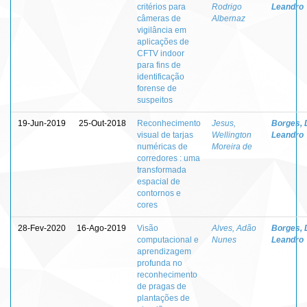
critérios para
Rodrigo
Leandro
câmeras de
Albernaz
vigilância em
aplicações de
CFTV indoor
para fins de
identificação
forense de
suspeitos
19-Jun-2019
25-Out-2018
Reconhecimento
Jesus,
Borges, 
visual de tarjas
Wellington
Leandro
numéricas de
Moreira de
corredores : uma
transformada
espacial de
contornos e
cores
28-Fev-2020
16-Ago-2019
Visão
Alves, Adão
Borges, 
computacional e
Nunes
Leandro
aprendizagem
profunda no
reconhecimento
de pragas de
plantações de