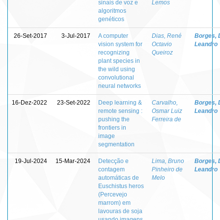
sinais de voz e
Lemos
algoritmos
genéticos
26-Set-2017
3-Jul-2017
A computer
Dias, René
Borges, 
vision system for
Octavio
Leandro
recognizing
Queiroz
plant species in
the wild using
convolutional
neural networks
16-Dez-2022
23-Set-2022
Deep learning &
Carvalho,
Borges, 
remote sensing :
Osmar Luiz
Leandro
pushing the
Ferreira de
frontiers in
image
segmentation
19-Jul-2024
15-Mar-2024
Detecção e
Lima, Bruno
Borges, 
contagem
Pinheiro de
Leandro
automáticas de
Melo
Euschistus heros
(Percevejo
marrom) em
lavouras de soja
usando imagens