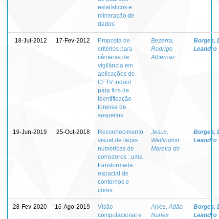
estatísticos e
mineração de
dados
18-Jul-2012
17-Fev-2012
Proposta de
Bezerra,
Borges, 
critérios para
Rodrigo
Leandro
câmeras de
Albernaz
vigilância em
aplicações de
CFTV indoor
para fins de
identificação
forense de
suspeitos
19-Jun-2019
25-Out-2018
Reconhecimento
Jesus,
Borges, 
visual de tarjas
Wellington
Leandro
numéricas de
Moreira de
corredores : uma
transformada
espacial de
contornos e
cores
28-Fev-2020
16-Ago-2019
Visão
Alves, Adão
Borges, 
computacional e
Nunes
Leandro