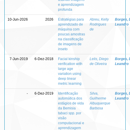
e aprendizagem
profunda
10-Jun-2026
2026
Estratégias para
Abreu, Kelly
Borges, 
aprendizado de
Rodrigues
Leandro
máquina com
de
poucas amostras
na classificação
de imagens de
inseto
7-Jun-2019
6-Dez-2018
Facial kinship
Lelis, Diego
Borges, 
verification with
de Oliveira
Leandro
large age
variation using
deep linear
metric learning
-
6-Dez-2019
Identificação
Silva,
Borges, 
automática dos
Guilherme
Leandro
estágios de vida
Albuquerque
da Bemisia
Barbosa
tabaci spp. por
visão
computacional e
aprendizagem