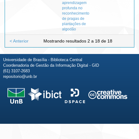
aprendizagem
profunda no
reconhecimento
de pragas de
plantações de
algodão
< Anterior
Mostrando resultados 2 a 18 de 18
Universidade de Brasília - Biblioteca Central
Coordenadoria de Gestão da Informação Digital - GID
(61) 3107-2683
repositorio@unb.br
Fale conosco