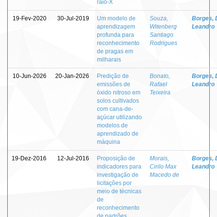
raio-X
19-Fev-2020
30-Jul-2019
Um modelo de
Souza,
Borges, 
aprendizagem
Witenberg
Leandro
profunda para
Santiago
reconhecimento
Rodrigues
de pragas em
milharais
10-Jun-2026
20-Jan-2026
Predição de
Bonato,
Borges, 
emissões de
Rafael
Leandro
óxido nitroso em
Teixeira
solos cultivados
com cana-de-
açúcar utilizando
modelos de
aprendizado de
máquina
19-Dez-2016
12-Jul-2016
Proposição de
Morais,
Borges, 
indicadores para
Cirilo Max
Leandro
investigação de
Macedo de
licitações por
meio de técnicas
de
reconhecimento
de padrões