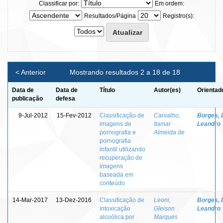
Classificar por:
Em ordem:
Resultados/Página
Registro(s):
< Anterior
Mostrando resultados 2 a 18 de 18
Data de
Data de
Título
Autor(es)
Orientad
publicação
defesa
9-Jul-2012
15-Fev-2012
Classificação de
Carvalho,
Borges, 
imagens de
Itamar
Leandro
pornografia e
Almeida de
pornografia
infantil utilizando
recuperação de
imagens
baseada em
conteúdo
14-Mar-2017
13-Dez-2016
Classificação de
Leoni,
Borges, 
intoxicação
Gleison
Leandro
alcoólica por
Marques