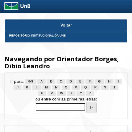
Skip
Voltar
navigation
REPOSITÓRIO INSTITUCIONAL DA UNB
Navegando por Orientador Borges,
Díbio Leandro
Ir para:
0-9
A
B
C
D
E
F
G
H
I
J
K
L
M
N
O
P
Q
R
S
T
U
V
W
X
Y
Z
ou entre com as primeiras letras: