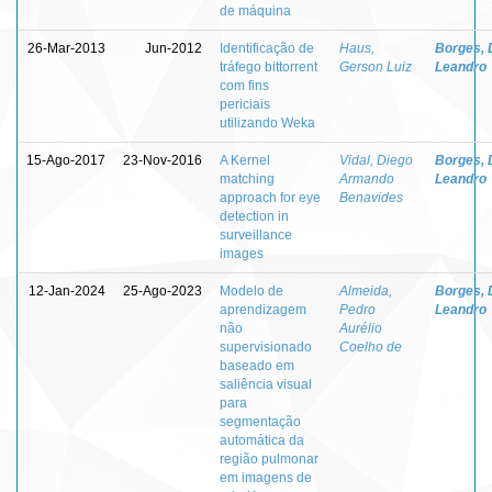
de máquina
26-Mar-2013
Jun-2012
Identificação de
Haus,
Borges, 
tráfego bittorrent
Gerson Luiz
Leandro
com fins
periciais
utilizando Weka
15-Ago-2017
23-Nov-2016
A Kernel
Vidal, Diego
Borges, 
matching
Armando
Leandro
approach for eye
Benavides
detection in
surveillance
images
12-Jan-2024
25-Ago-2023
Modelo de
Almeida,
Borges, 
aprendizagem
Pedro
Leandro
não
Aurélio
supervisionado
Coelho de
baseado em
saliência visual
para
segmentação
automática da
região pulmonar
em imagens de