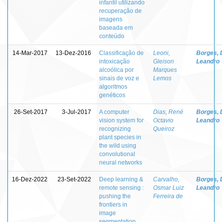
infantil utilizando
recuperação de
imagens
baseada em
conteúdo
14-Mar-2017
13-Dez-2016
Classificação de
Leoni,
Borges, 
intoxicação
Gleison
Leandro
alcoólica por
Marques
sinais de voz e
Lemos
algoritmos
genéticos
26-Set-2017
3-Jul-2017
A computer
Dias, René
Borges, 
vision system for
Octavio
Leandro
recognizing
Queiroz
plant species in
the wild using
convolutional
neural networks
16-Dez-2022
23-Set-2022
Deep learning &
Carvalho,
Borges, 
remote sensing :
Osmar Luiz
Leandro
pushing the
Ferreira de
frontiers in
image
segmentation