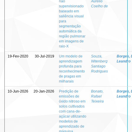
não
Aurélio
supervisionado
Coelho de
baseado em
saliência visual
para
segmentação
automática da
região pulmonar
em imagens de
raio-X
19-Fev-2020
30-Jul-2019
Um modelo de
Souza,
Borges, 
aprendizagem
Witenberg
Leandro
profunda para
Santiago
reconhecimento
Rodrigues
de pragas em
milharais
10-Jun-2026
20-Jan-2026
Predição de
Bonato,
Borges, 
emissões de
Rafael
Leandro
óxido nitroso em
Teixeira
solos cultivados
com cana-de-
açúcar utilizando
modelos de
aprendizado de
máquina