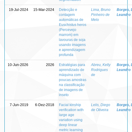
19-Jul-2024
15-Mar-2024
Detecção e
Lima, Bruno
Borges, 
contagem
Pinheiro de
Leandro
automáticas de
Melo
Euschistus heros
(Percevejo
marrom) em
lavouras de soja
usando imagens
e aprendizagem
profunda
10-Jun-2026
2026
Estratégias para
Abreu, Kelly
Borges, 
aprendizado de
Rodrigues
Leandro
máquina com
de
poucas amostras
na classificação
de imagens de
inseto
7-Jun-2019
6-Dez-2018
Facial kinship
Lelis, Diego
Borges, 
verification with
de Oliveira
Leandro
large age
variation using
deep linear
metric learning