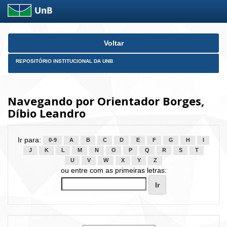
Skip
Voltar
navigation
REPOSITÓRIO INSTITUCIONAL DA UNB
Navegando por Orientador Borges,
Díbio Leandro
Ir para:
0-9
A
B
C
D
E
F
G
H
I
J
K
L
M
N
O
P
Q
R
S
T
U
V
W
X
Y
Z
ou entre com as primeiras letras: