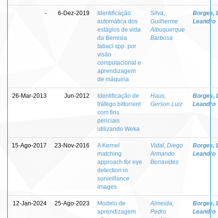
-
6-Dez-2019
Identificação
Silva,
Borges, 
automática dos
Guilherme
Leandro
estágios de vida
Albuquerque
da Bemisia
Barbosa
tabaci spp. por
visão
computacional e
aprendizagem
de máquina
26-Mar-2013
Jun-2012
Identificação de
Haus,
Borges, 
tráfego bittorrent
Gerson Luiz
Leandro
com fins
periciais
utilizando Weka
15-Ago-2017
23-Nov-2016
A Kernel
Vidal, Diego
Borges, 
matching
Armando
Leandro
approach for eye
Benavides
detection in
surveillance
images
12-Jan-2024
25-Ago-2023
Modelo de
Almeida,
Borges, 
aprendizagem
Pedro
Leandro