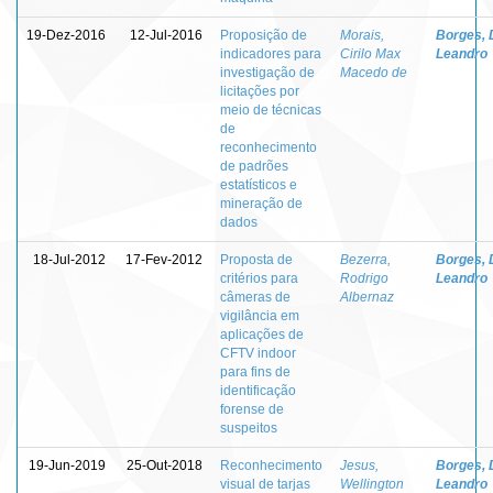
19-Dez-2016
12-Jul-2016
Proposição de
Morais,
Borges, 
indicadores para
Cirilo Max
Leandro
investigação de
Macedo de
licitações por
meio de técnicas
de
reconhecimento
de padrões
estatísticos e
mineração de
dados
18-Jul-2012
17-Fev-2012
Proposta de
Bezerra,
Borges, 
critérios para
Rodrigo
Leandro
câmeras de
Albernaz
vigilância em
aplicações de
CFTV indoor
para fins de
identificação
forense de
suspeitos
19-Jun-2019
25-Out-2018
Reconhecimento
Jesus,
Borges, 
visual de tarjas
Wellington
Leandro