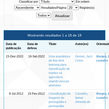
Classificar por:
Em ordem:
Resultados/Página
Registro(s):
Mostrando resultados 1 a 18 de 18
Data de
Data de
Título
Autor(es)
Orientad
publicação
defesa
15-Dez-2022
16-Set-2022
Uma arquitetura
Gomes, Jacó
Borges, 
de few-shot
Cirino
Leandro
learning para
classificação de
insetos na
agricultura
usando poucas
amostras
9-Jul-2012
15-Fev-2012
Classificação de
Carvalho,
Borges, 
imagens de
Itamar
Leandro
pornografia e
Almeida de
pornografia