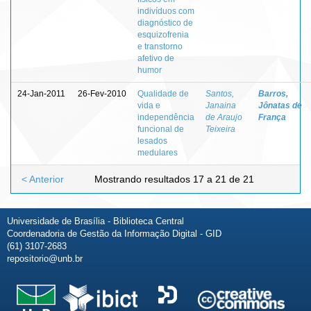
indivíduos com
diagnóstico de
esquizofrenia
e transtorno
afetivo de
humor
24-Jan-2011
26-Fev-2010
Qualidade de
Santos,
Barros,
vida e
Janaina
Jônatas de
independência
de Araujo
França
funcional de
Teixeira
lesados
medulares
< Anterior
Mostrando resultados 17 a 21 de 21
Universidade de Brasília - Biblioteca Central
Coordenadoria de Gestão da Informação Digital - GID
(61) 3107-2683
repositorio@unb.br