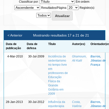
Classificar por:
Em ordem:
Resultados/Página
Registro(s):
< Anterior
Mostrando resultados 17 a 21 de 21
Data de
Data de
Título
Autor(es)
Orientador(e
publicação
defesa
4-Mar-2010
30-Jul-2009
Incidência de
Ghamoum,
Barros,
sedentarismo
Ali Kalil
Jônatas de
no tempo livre
França
em
professores de
Educação
Física da
Grande
Goiânia em
2009
28-Jan-2013
30-Jul-2012
Influência da
Costa,
Barros,
equoterapia
Valéria
Jônatas de