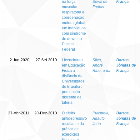
na força
Sovat de
França
muscular
Freitas
respiratória e
coordenação
motora global
em indivíduos
com síndrome
de down no
Distrito
Federal
2-Jun-2020
27-Set-2019
Licenciatura
Silva,
Barros,
em Educação
André
Jônatas de
Física a
Ribeiro da
França
distância da
Universidade
de Brasília :
percepção
discente da
tutoria
27-Abr-2011
20-Dez-2010
O efeito
Pulcinelli,
Barros,
antidepressivo
Adauto
Jônatas de
resultante da
João
França
prática de
exercícios
físicos em