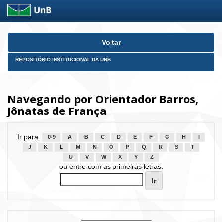
Skip
Voltar
navigation
REPOSITÓRIO INSTITUCIONAL DA UNB
Navegando por Orientador Barros,
Jônatas de França
Ir para:
0-9
A
B
C
D
E
F
G
H
I
J
K
L
M
N
O
P
Q
R
S
T
U
V
W
X
Y
Z
ou entre com as primeiras letras: