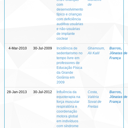
com
de
desenvolvimento
típico e crianças
com deficiência
auditiva usuárias
e não-usuárias
de implante
coclear
4-Mar-2010
30-Jul-2009
Incidência de
Ghamoum,
Barros,
sedentarismo no
Ali Kalil
Jônatas de
tempo livre em
França
professores de
Educação Física
da Grande
Goiânia em
2009
28-Jan-2013
30-Jul-2012
Influência da
Costa,
Barros,
equoterapia na
Valéria
Jônatas de
força muscular
Sovat de
França
respiratória e
Freitas
coordenação
motora global
em indivíduos
com síndrome