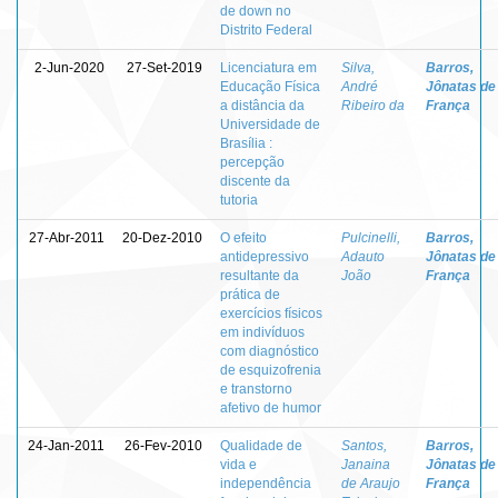
de down no
Distrito Federal
2-Jun-2020
27-Set-2019
Licenciatura em
Silva,
Barros,
Educação Física
André
Jônatas de
a distância da
Ribeiro da
França
Universidade de
Brasília :
percepção
discente da
tutoria
27-Abr-2011
20-Dez-2010
O efeito
Pulcinelli,
Barros,
antidepressivo
Adauto
Jônatas de
resultante da
João
França
prática de
exercícios físicos
em indivíduos
com diagnóstico
de esquizofrenia
e transtorno
afetivo de humor
24-Jan-2011
26-Fev-2010
Qualidade de
Santos,
Barros,
vida e
Janaina
Jônatas de
independência
de Araujo
França