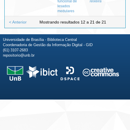
funcional de
Teixeira
lesados
medulares
< Anterior
Mostrando resultados 12 a 21 de 21
Universidade de Brasília - Biblioteca Central
Coordenadoria de Gestão da Informação Digital - GID
(61) 3107-2683
repositorio@unb.br
Fale conosco
Sobre