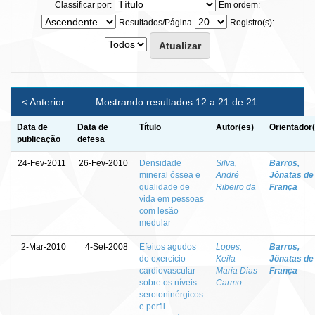
Classificar por:
Em ordem:
Resultados/Página
Registro(s):
< Anterior
Mostrando resultados 12 a 21 de 21
Data de
Data de
Título
Autor(es)
Orientador
publicação
defesa
24-Fev-2011
26-Fev-2010
Densidade
Silva,
Barros,
mineral óssea e
André
Jônatas de
qualidade de
Ribeiro da
França
vida em pessoas
com lesão
medular
2-Mar-2010
4-Set-2008
Efeitos agudos
Lopes,
Barros,
do exercício
Keila
Jônatas de
cardiovascular
Maria Dias
França
sobre os níveis
Carmo
serotoninérgicos
e perfil