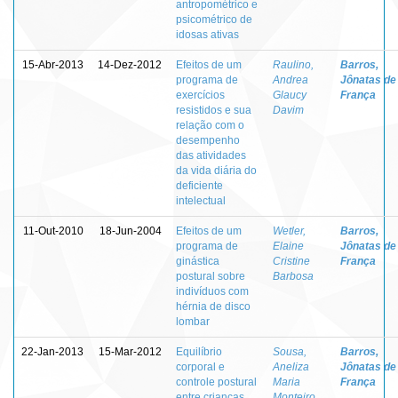
antropométrico e
psicométrico de
idosas ativas
15-Abr-2013
14-Dez-2012
Efeitos de um
Raulino,
Barros,
programa de
Andrea
Jônatas de
exercícios
Glaucy
França
resistidos e sua
Davim
relação com o
desempenho
das atividades
da vida diária do
deficiente
intelectual
11-Out-2010
18-Jun-2004
Efeitos de um
Wetler,
Barros,
programa de
Elaine
Jônatas de
ginástica
Cristine
França
postural sobre
Barbosa
indivíduos com
hérnia de disco
lombar
22-Jan-2013
15-Mar-2012
Equilíbrio
Sousa,
Barros,
corporal e
Aneliza
Jônatas de
controle postural
Maria
França
entre crianças
Monteiro