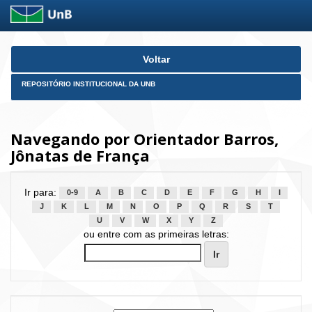
Skip
Voltar
navigation
REPOSITÓRIO INSTITUCIONAL DA UNB
Navegando por Orientador Barros,
Jônatas de França
Ir para:
0-9
A
B
C
D
E
F
G
H
I
J
K
L
M
N
O
P
Q
R
S
T
U
V
W
X
Y
Z
ou entre com as primeiras letras: