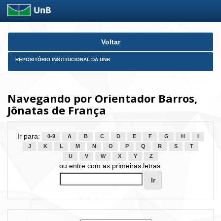
Skip
Voltar
navigation
REPOSITÓRIO INSTITUCIONAL DA UNB
Navegando por Orientador Barros,
Jônatas de França
Ir para:
0-9
A
B
C
D
E
F
G
H
I
J
K
L
M
N
O
P
Q
R
S
T
U
V
W
X
Y
Z
ou entre com as primeiras letras: