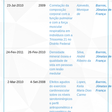
23-Jul-2010
2009
Correlação da
Azevedo,
Barros,
composição
Monique
Jônatas de
corporal com a
de
França
função pulmonar
e com a força
muscular
respiratória em
indivíduos com a
Trissomia 21 no
Distrito Federal
24-Fev-2011
26-Fev-2010
Densidade
Silva,
Barros,
mineral óssea e
André
Jônatas de
qualidade de
Ribeiro da
França
vida em pessoas
com lesão
medular
2-Mar-2010
4-Set-2008
Efeitos agudos
Lopes,
Barros,
do exercício
Keila
Jônatas de
cardiovascular
Maria Dias
França
sobre os níveis
Carmo
serotoninérgicos
e perfil
antropométrico e
psicométrico de