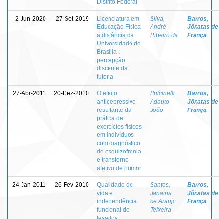
Distrito Federal
2-Jun-2020
27-Set-2019
Licenciatura em
Silva,
Barros,
Educação Física
André
Jônatas de
a distância da
Ribeiro da
França
Universidade de
Brasília :
percepção
discente da
tutoria
27-Abr-2011
20-Dez-2010
O efeito
Pulcinelli,
Barros,
antidepressivo
Adauto
Jônatas de
resultante da
João
França
prática de
exercícios físicos
em indivíduos
com diagnóstico
de esquizofrenia
e transtorno
afetivo de humor
24-Jan-2011
26-Fev-2010
Qualidade de
Santos,
Barros,
vida e
Janaina
Jônatas de
independência
de Araujo
França
funcional de
Teixeira
lesados