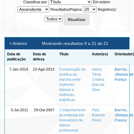
Classificar por:
Em ordem:
Resultados/Página
Registro(s):
< Anterior
Mostrando resultados 9 a 21 de 21
Data de
Data de
Título
Autor(es)
Orientador
publicação
defesa
7-Jan-2014
23-Ago-2013
Comparação da
Hamu,
Barros,
cinética da
Tânia
Jônatas de
marcha entre
Cristina
França
mulheres
Dias da
obesas e
Silva
mulheres
eutróficas
3-Jul-2011
29-Out-2007
Comportamento
Patú,
Barros,
do estresse em
Roberto
Jônatas de
treinadores de
Peres
França
futebol
profissional