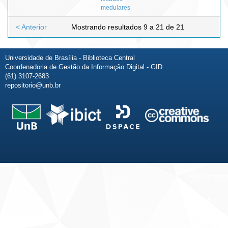
medulares
< Anterior
Mostrando resultados 9 a 21 de 21
Universidade de Brasília - Biblioteca Central
Coordenadoria de Gestão da Informação Digital - GID
(61) 3107-2683
repositorio@unb.br
Fale conosco
Sobre