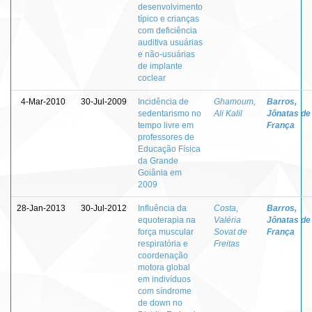
desenvolvimento
típico e crianças
com deficiência
auditiva usuárias
e não-usuárias
de implante
coclear
4-Mar-2010
30-Jul-2009
Incidência de
Ghamoum,
Barros,
sedentarismo no
Ali Kalil
Jônatas de
tempo livre em
França
professores de
Educação Física
da Grande
Goiânia em
2009
28-Jan-2013
30-Jul-2012
Influência da
Costa,
Barros,
equoterapia na
Valéria
Jônatas de
força muscular
Sovat de
França
respiratória e
Freitas
coordenação
motora global
em indivíduos
com síndrome
de down no