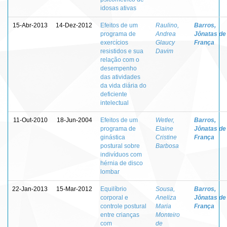
idosas ativas
15-Abr-2013
14-Dez-2012
Efeitos de um
Raulino,
Barros,
programa de
Andrea
Jônatas de
exercícios
Glaucy
França
resistidos e sua
Davim
relação com o
desempenho
das atividades
da vida diária do
deficiente
intelectual
11-Out-2010
18-Jun-2004
Efeitos de um
Wetler,
Barros,
programa de
Elaine
Jônatas de
ginástica
Cristine
França
postural sobre
Barbosa
indivíduos com
hérnia de disco
lombar
22-Jan-2013
15-Mar-2012
Equilíbrio
Sousa,
Barros,
corporal e
Aneliza
Jônatas de
controle postural
Maria
França
entre crianças
Monteiro
com
de