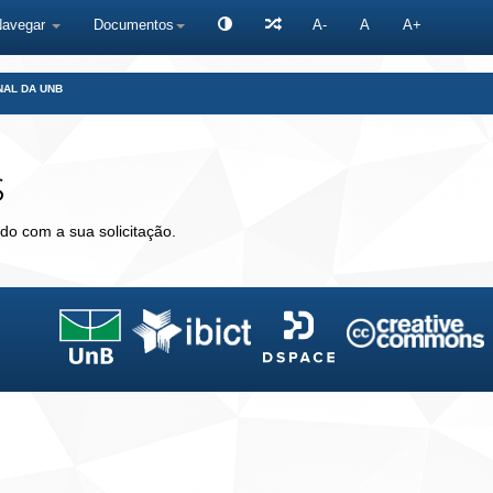
Navegar
Documentos
A-
A
A+
NAL DA UNB
s
do com a sua solicitação.