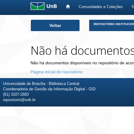
Comunidades e Coleções
Skip
REPOSITÓRIO INSTITUCIO
Voltar
navigation
Não há documento
Não há documentos disponíveis no repositório de acor
Página inicial do repositório
Universidade de Brasília - Biblioteca Central
Coordenadoria de Gestão da Informação Digital - GID
(61) 3107-2683
repositorio@unb.br