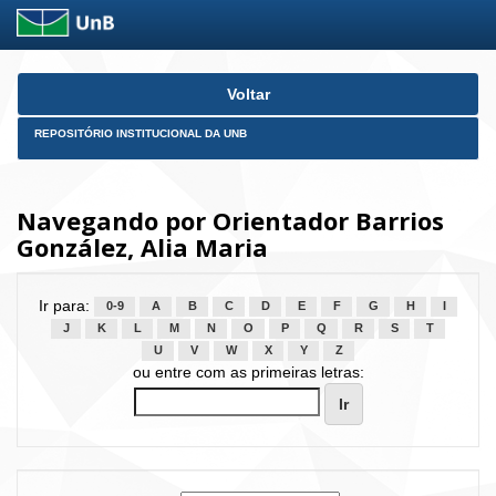
Skip
Voltar
navigation
REPOSITÓRIO INSTITUCIONAL DA UNB
Navegando por Orientador Barrios
González, Alia Maria
Ir para:
0-9
A
B
C
D
E
F
G
H
I
J
K
L
M
N
O
P
Q
R
S
T
U
V
W
X
Y
Z
ou entre com as primeiras letras: