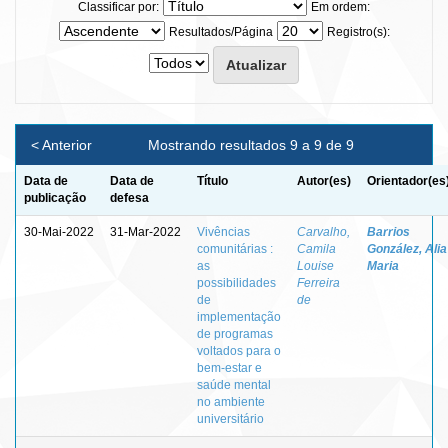
Classificar por:
Em ordem:
Resultados/Página
Registro(s):
< Anterior
Mostrando resultados 9 a 9 de 9
Data de
Data de
Título
Autor(es)
Orientador(es
publicação
defesa
30-Mai-2022
31-Mar-2022
Vivências
Carvalho,
Barrios
comunitárias :
Camila
González, Alia
as
Louise
Maria
possibilidades
Ferreira
de
de
implementação
de programas
voltados para o
bem-estar e
saúde mental
no ambiente
universitário