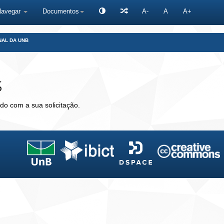
Navegar
Documentos
A-
A
A+
NAL DA UNB
s
do com a sua solicitação.