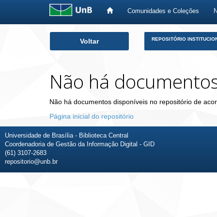
Comunidades e Coleções
Skip
REPOSITÓRIO INSTITUCIO
Voltar
navigation
Não há documento
Não há documentos disponíveis no repositório de acor
Página inicial do repositório
Universidade de Brasília - Biblioteca Central
Coordenadoria de Gestão da Informação Digital - GID
(61) 3107-2683
repositorio@unb.br