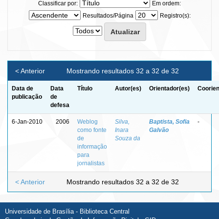
Classificar por:
Em ordem:
Resultados/Página
Registro(s):
< Anterior
Mostrando resultados 32 a 32 de 32
Data de
Data
Título
Autor(es)
Orientador(es)
Coorien
publicação
de
defesa
6-Jan-2010
2006
Weblog
Silva,
Baptista, Sofia
-
como fonte
Inara
Galvão
de
Souza da
informação
para
jornalistas
< Anterior
Mostrando resultados 32 a 32 de 32
Universidade de Brasília - Biblioteca Central