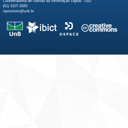
Coordenadoria de Gestão da Informação Digital - GID
(61) 3107-2683
repositorio@unb.br
Fale conosco
Sobre