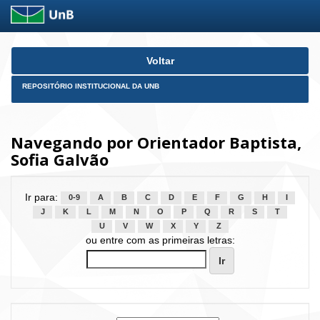
Skip
Voltar
navigation
REPOSITÓRIO INSTITUCIONAL DA UNB
Navegando por Orientador Baptista,
Sofia Galvão
Ir para:
0-9
A
B
C
D
E
F
G
H
I
J
K
L
M
N
O
P
Q
R
S
T
U
V
W
X
Y
Z
ou entre com as primeiras letras: