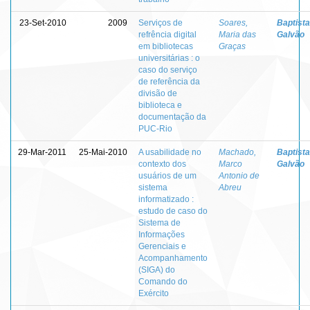
23-Set-2010
2009
Serviços de
Soares,
Baptista
refrência digital
Maria das
Galvão
em bibliotecas
Graças
universitárias : o
caso do serviço
de referência da
divisão de
biblioteca e
documentação da
PUC-Rio
29-Mar-2011
25-Mai-2010
A usabilidade no
Machado,
Baptista
contexto dos
Marco
Galvão
usuários de um
Antonio de
sistema
Abreu
informatizado :
estudo de caso do
Sistema de
Informações
Gerenciais e
Acompanhamento
(SIGA) do
Comando do
Exército