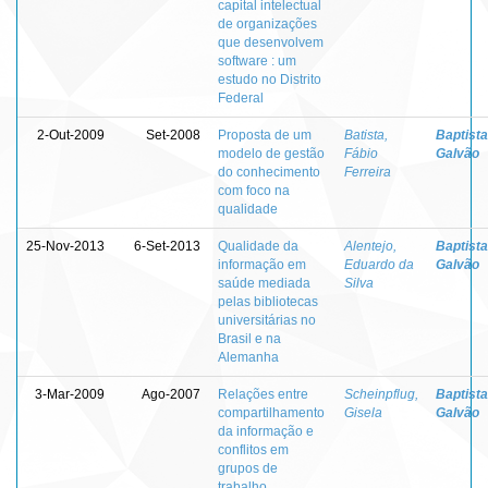
capital intelectual
de organizações
que desenvolvem
software : um
estudo no Distrito
Federal
2-Out-2009
Set-2008
Proposta de um
Batista,
Baptista
modelo de gestão
Fábio
Galvão
do conhecimento
Ferreira
com foco na
qualidade
25-Nov-2013
6-Set-2013
Qualidade da
Alentejo,
Baptista
informação em
Eduardo da
Galvão
saúde mediada
Silva
pelas bibliotecas
universitárias no
Brasil e na
Alemanha
3-Mar-2009
Ago-2007
Relações entre
Scheinpflug,
Baptista
compartilhamento
Gisela
Galvão
da informação e
conflitos em
grupos de
trabalho